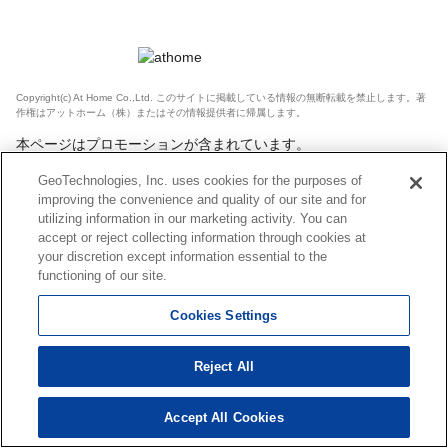
Copyright(c) At Home Co.,Ltd. このサイトに掲載している情報の無断転載を禁止します。著
作権はアットホーム（株）またはその情報提供者に帰属します。
本ページはプロモーションが含まれています。
GeoTechnologies, Inc. uses cookies for the purposes of
improving the convenience and quality of our site and for
utilizing information in our marketing activity. You can
accept or reject collecting information through cookies at
your discretion except information essential to the
functioning of our site.
Cookies Settings
Reject All
Accept All Cookies