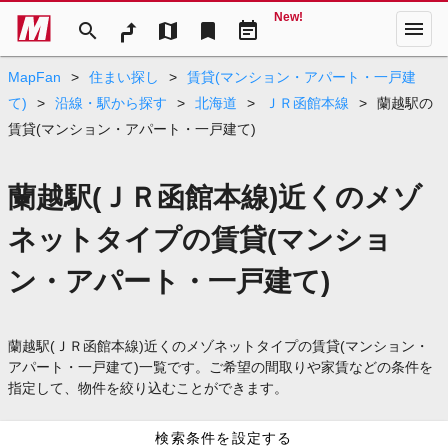
New!
menu
search
map
bookmark
event_note
MapFan
>
住まい探し
>
賃貸(マンション・アパート・一戸建
て)
>
沿線・駅から探す
>
北海道
>
ＪＲ函館本線
>
蘭越駅の
賃貸(マンション・アパート・一戸建て)
蘭越駅(ＪＲ函館本線)近くのメゾ
ネットタイプの賃貸(マンショ
ン・アパート・一戸建て)
蘭越駅(ＪＲ函館本線)近くのメゾネットタイプの賃貸(マンション・
アパート・一戸建て)一覧です。ご希望の間取りや家賃などの条件を
指定して、物件を絞り込むことができます。
検索条件を設定する