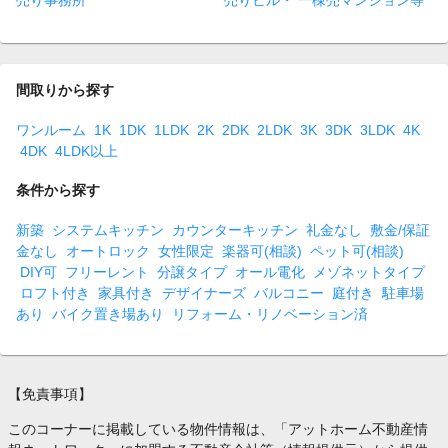
売り事務所
売りビル・ 一棟売マンション等
間取りから探す
ワンルーム
1K
1DK
1LDK
2K
2DK
2LDK
3K
3DK
3LDK
4K
4DK
4LDK以上
条件から探す
新築
システムキッチン
カウンターキッチン
礼金なし
敷金/保証
金なし
オートロック
女性限定
楽器可(相談)
ペット可(相談)
DIY可
フリーレント
分譲タイプ
オール電化
メゾネットタイプ
ロフト付き
家具付き
デザイナーズ
バルコニー
庭付き
駐車場
あり
バイク置き場あり
リフォーム・リノベーション済
【免責事項】
このコーナーに掲載している物件情報は、「アットホーム不動産情