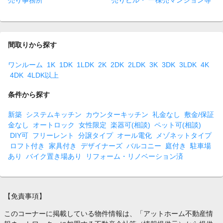
売り事務所
売りビル・ 一棟売マンション等
間取りから探す
ワンルーム
1K
1DK
1LDK
2K
2DK
2LDK
3K
3DK
3LDK
4K
4DK
4LDK以上
条件から探す
新築
システムキッチン
カウンターキッチン
礼金なし
敷金/保証
金なし
オートロック
女性限定
楽器可(相談)
ペット可(相談)
DIY可
フリーレント
分譲タイプ
オール電化
メゾネットタイプ
ロフト付き
家具付き
デザイナーズ
バルコニー
庭付き
駐車場
あり
バイク置き場あり
リフォーム・リノベーション済
【免責事項】
このコーナーに掲載している物件情報は、「アットホーム不動産情