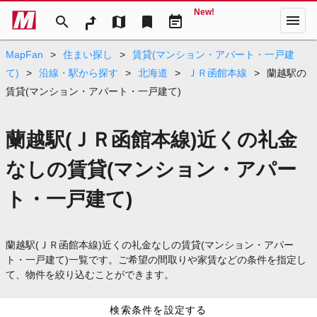
New!
menu
search
map
bookmark
event_note
MapFan
>
住まい探し
>
賃貸(マンション・アパート・一戸建
て)
>
沿線・駅から探す
>
北海道
>
ＪＲ函館本線
>
蘭越駅の
賃貸(マンション・アパート・一戸建て)
蘭越駅(ＪＲ函館本線)近くの礼金
なしの賃貸(マンション・アパー
ト・一戸建て)
蘭越駅(ＪＲ函館本線)近くの礼金なしの賃貸(マンション・アパー
ト・一戸建て)一覧です。ご希望の間取りや家賃などの条件を指定し
て、物件を絞り込むことができます。
検索条件を設定する