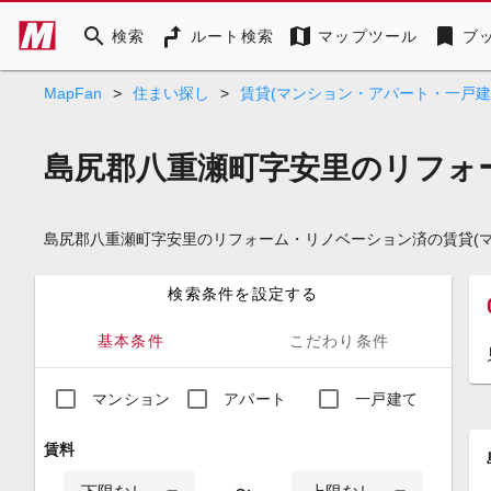
search
map
bookmark
検索
ルート検索
マップツール
ブ
MapFan
>
住まい探し
>
賃貸(マンション・アパート・一戸建
島尻郡八重瀬町字安里のリフォ
島尻郡八重瀬町字安里のリフォーム・リノベーション済の賃貸(
検索条件を設定する
基本条件
こだわり条件
マンション
アパート
一戸建て
賃料