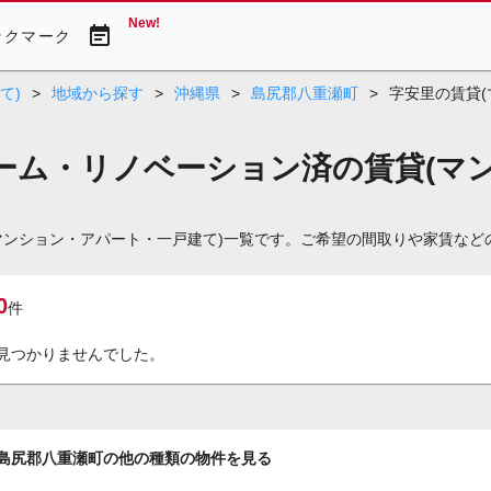
New!
event_note
ックマーク
て)
>
地域から探す
>
沖縄県
>
島尻郡八重瀬町
>
字安里の賃貸(
ーム・リノベーション済の賃貸(マ
マンション・アパート・一戸建て)一覧です。ご希望の間取りや家賃など
0
件
見つかりませんでした。
島尻郡八重瀬町の他の種類の物件を見る