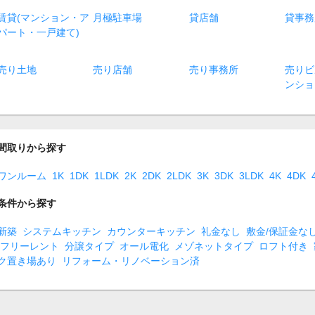
賃貸(マンション・ア
月極駐車場
貸店舗
貸事務
パート・一戸建て)
売り土地
売り店舗
売り事務所
売りビ
ンショ
間取りから探す
ワンルーム
1K
1DK
1LDK
2K
2DK
2LDK
3K
3DK
3LDK
4K
4DK
条件から探す
新築
システムキッチン
カウンターキッチン
礼金なし
敷金/保証金な
フリーレント
分譲タイプ
オール電化
メゾネットタイプ
ロフト付き
ク置き場あり
リフォーム・リノベーション済