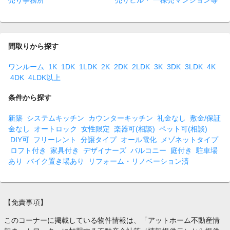
売り事務所
売りビル・ 一棟売マンション等
間取りから探す
ワンルーム
1K
1DK
1LDK
2K
2DK
2LDK
3K
3DK
3LDK
4K
4DK
4LDK以上
条件から探す
新築
システムキッチン
カウンターキッチン
礼金なし
敷金/保証
金なし
オートロック
女性限定
楽器可(相談)
ペット可(相談)
DIY可
フリーレント
分譲タイプ
オール電化
メゾネットタイプ
ロフト付き
家具付き
デザイナーズ
バルコニー
庭付き
駐車場
あり
バイク置き場あり
リフォーム・リノベーション済
【免責事項】
このコーナーに掲載している物件情報は、「アットホーム不動産情