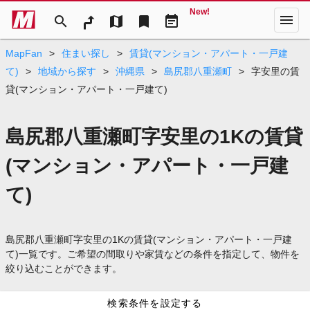
New!
menu
search
map
bookmark
event_note
MapFan
>
住まい探し
>
賃貸(マンション・アパート・一戸建
て)
>
地域から探す
>
沖縄県
>
島尻郡八重瀬町
>
字安里の賃
貸(マンション・アパート・一戸建て)
島尻郡八重瀬町字安里の1Kの賃貸
(マンション・アパート・一戸建
て)
島尻郡八重瀬町字安里の1Kの賃貸(マンション・アパート・一戸建
て)一覧です。ご希望の間取りや家賃などの条件を指定して、物件を
絞り込むことができます。
検索条件を設定する