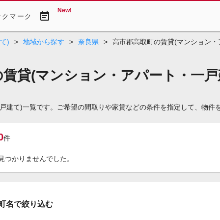
New!
event_note
ックマーク
て)
>
地域から探す
>
奈良県
>
高市郡高取町の賃貸(マンション・
の賃貸(マンション・アパート・一戸
一戸建て)一覧です。ご希望の間取りや家賃などの条件を指定して、物件
0
件
見つかりませんでした。
町名で絞り込む