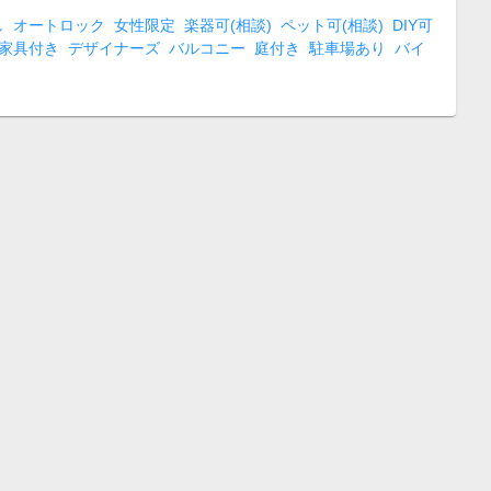
し
オートロック
女性限定
楽器可(相談)
ペット可(相談)
DIY可
家具付き
デザイナーズ
バルコニー
庭付き
駐車場あり
バイ