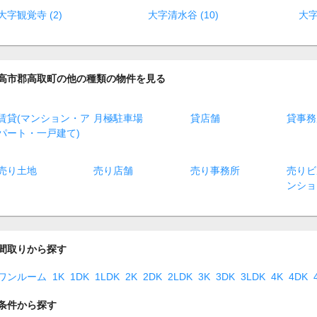
大字観覚寺 (2)
大字清水谷 (10)
大字
高市郡高取町の他の種類の物件を見る
賃貸(マンション・ア
月極駐車場
貸店舗
貸事務
パート・一戸建て)
売り土地
売り店舗
売り事務所
売りビ
ンショ
間取りから探す
ワンルーム
1K
1DK
1LDK
2K
2DK
2LDK
3K
3DK
3LDK
4K
4DK
条件から探す