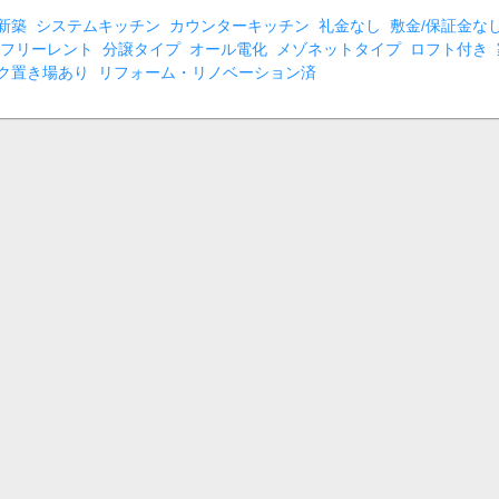
新築
システムキッチン
カウンターキッチン
礼金なし
敷金/保証金な
フリーレント
分譲タイプ
オール電化
メゾネットタイプ
ロフト付き
ク置き場あり
リフォーム・リノベーション済