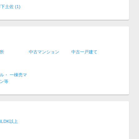
下土佐 (1)
所
中古マンション
中古一戸建て
ル・ 一棟売マ
ン等
4LDK以上