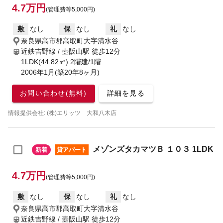
4.7万円
(管理費等5,000円)
敷
なし
保
なし
礼
なし
奈良県高市郡高取町大字清水谷
近鉄吉野線 / 壺阪山駅
徒歩12分
1LDK(44.82㎡) 2階建/1階
2006年1月(築20年8ヶ月)
お問い合わせ(無料)
詳細を見る
情報提供会社: (株)エリッツ 大和八木店
メゾンズタカマツＢ １０３ 1LDK
新着
貸アパート
4.7万円
(管理費等5,000円)
敷
なし
保
なし
礼
なし
奈良県高市郡高取町大字清水谷
近鉄吉野線 / 壺阪山駅
徒歩12分