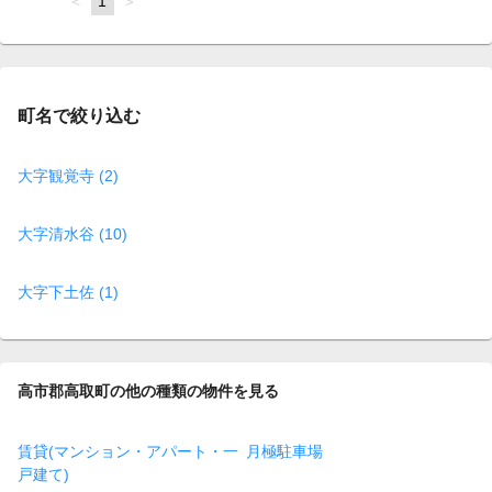
page
You're
1
page
on
page
町名で絞り込む
大字観覚寺 (2)
大字清水谷 (10)
大字下土佐 (1)
高市郡高取町の他の種類の物件を見る
賃貸(マンション・アパート・一
月極駐車場
戸建て)