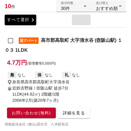
表示件数
並び替え
10
件
30件
おすすめ順
chevron_right
すべて選択
高市郡高取町 大字清水谷 (壺阪山駅) １
貸アパート
０３ 1LDK
4.7万円
(管理費等5,000円)
敷
なし
保
なし
礼
なし
奈良県高市郡高取町大字清水谷
近鉄吉野線 / 壺阪山駅
徒歩7分
1LDK(44.82㎡) 2階建/1階
2006年2月(築20年7ヶ月)
お問い合わせ(無料)
詳細を見る
情報提供会社: (株)山晃住宅 八木駅前店