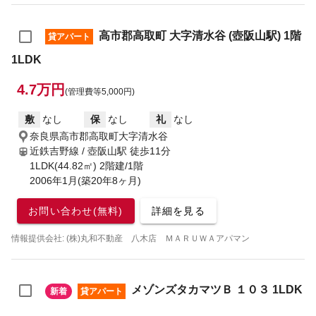
高市郡高取町 大字清水谷 (壺阪山駅) 1階
貸アパート
1LDK
4.7万円
(管理費等5,000円)
敷
なし
保
なし
礼
なし
奈良県高市郡高取町大字清水谷
近鉄吉野線 / 壺阪山駅
徒歩11分
1LDK(44.82㎡) 2階建/1階
2006年1月(築20年8ヶ月)
お問い合わせ(無料)
詳細を見る
情報提供会社: (株)丸和不動産 八木店 ＭＡＲＵＷＡアパマン
メゾンズタカマツＢ １０３ 1LDK
新着
貸アパート