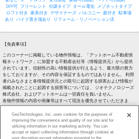
DIY可
フリーレント
分譲タイプ
オール電化
メゾネットタイプ
ロフト付き
家具付き
デザイナーズ
バルコニー
庭付き
駐車場
あり
バイク置き場あり
リフォーム・リノベーション済
【免責事項】
このコーナーに掲載している物件情報は、「アットホーム不動産情
報ネットワーク」に加盟する不動産会社等（情報提供元）から提供
されています。信頼性の高い情報提供が行えるよう、最大限の努力
をしておりますが、その内容を保証するものではありません。 利用
者のみなさまと各情報提供元との取引に起因する損害および情報が
掲載されたことに起因する損害等については、 ジオテクノロジーズ
株式会社、およびアットホームは一切責任を負いません。
各物件情報の内容や画像等はすべて現況を優先させていただきま
す。
お取引等（お取引の準備、資金調達等を含みます）の際には、内容
GeoTechnologies, Inc. uses cookies for the purposes of
や契約条件等について、 各情報提供元より十分な説明を受け、ご自
improving the convenience and quality of our site and for
utilizing information in our marketing activity. You can
身でご確認の上、判断してください。
accept or reject collecting information through cookies at
このコーナーへの物件情報のご掲載、その他不動産業務ソリューシ
your discretion except information essential to the