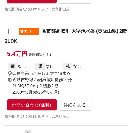
情報提供会社: (株)エリッツ 大和郡山店
高市郡高取町 大字清水谷 (壺阪山駅) 2階
貸アパート
2LDK
5.4万円
(管理費等なし)
敷
なし
保
なし
礼
なし
奈良県高市郡高取町大字清水谷
近鉄吉野線 / 壺阪山駅
徒歩10分
2LDK(57.0㎡) 2階建/2階
2000年3月(築26年6ヶ月)
お問い合わせ(無料)
詳細を見る
情報提供会社: (株)山晃住宅 八木駅前店