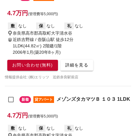
4.7万円
(管理費等5,000円)
敷
なし
保
なし
礼
なし
奈良県高市郡高取町大字清水谷
近鉄吉野線 / 壺阪山駅
徒歩12分
1LDK(44.82㎡) 2階建/1階
2006年1月(築20年8ヶ月)
お問い合わせ(無料)
詳細を見る
情報提供会社: (株)エリッツ 近鉄奈良駅前店
メゾンズタカマツＢ １０３ 1LDK
新着
貸アパート
4.7万円
(管理費等5,000円)
敷
なし
保
なし
礼
なし
奈良県高市郡高取町大字清水谷