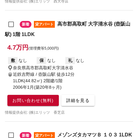
情報提供会社: (株)エリッツ 西大寺店
高市郡高取町 大字清水谷 (壺阪山
新着
貸アパート
駅) 1階 1LDK
4.7万円
(管理費等5,000円)
敷
なし
保
なし
礼
なし
奈良県高市郡高取町大字清水谷
近鉄吉野線 / 壺阪山駅
徒歩12分
1LDK(44.82㎡) 2階建/1階
2006年1月(築20年8ヶ月)
お問い合わせ(無料)
詳細を見る
情報提供会社: (株)エリッツ 香芝店
メゾンズタカマツＢ １０３ 1LDK
新着
貸アパート