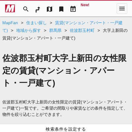
New!
menu
search
map
bookmark
event_note
MapFan
>
住まい探し
>
賃貸(マンション・アパート・一戸建
て)
>
地域から探す
>
群馬県
>
佐波郡玉村町
>
大字上新田の
賃貸(マンション・アパート・一戸建て)
佐波郡玉村町大字上新田の女性限
定の賃貸(マンション・アパー
ト・一戸建て)
佐波郡玉村町大字上新田の女性限定の賃貸(マンション・アパート・
一戸建て)一覧です。ご希望の間取りや家賃などの条件を指定して、
物件を絞り込むことができます。
検索条件を設定する