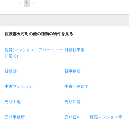
page
You're
1
page
on
page
佐波郡玉村町の他の種類の物件を見る
賃貸(マンション・アパート・一
月極駐車場
戸建て)
貸店舗
貸事務所
中古マンション
中古一戸建て
売り土地
売り店舗
売り事務所
売りビル・ 一棟売マンション等