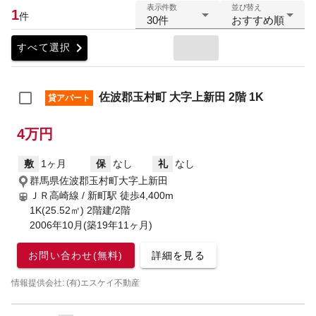
表示件数
並び替え
1
件
30件
おすすめ順
chevron_right
すべて選択
佐波郡玉村町 大字上新田 2階 1K
貸アパート
4万円
敷
1ヶ月
保
なし
礼
なし
群馬県佐波郡玉村町大字上新田
ＪＲ高崎線 / 新町駅
徒歩4,400m
1K(25.52㎡) 2階建/2階
2006年10月(築19年11ヶ月)
お問い合わせ(無料)
詳細を見る
情報提供会社: (有)エスケイ不動産