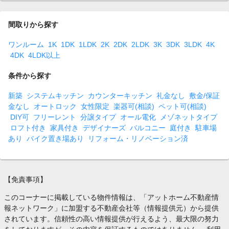
間取りから探す
ワンルーム
1K
1DK
1LDK
2K
2DK
2LDK
3K
3DK
3LDK
4K
4DK
4LDK以上
条件から探す
新築
システムキッチン
カウンターキッチン
礼金なし
敷金/保証
金なし
オートロック
女性限定
楽器可(相談)
ペット可(相談)
DIY可
フリーレント
分譲タイプ
オール電化
メゾネットタイプ
ロフト付き
家具付き
デザイナーズ
バルコニー
庭付き
駐車場
あり
バイク置き場あり
リフォーム・リノベーション済
【免責事項】
このコーナーに掲載している物件情報は、「アットホーム不動産情
報ネットワーク」に加盟する不動産会社等（情報提供元）から提供
されています。信頼性の高い情報提供が行えるよう、最大限の努力