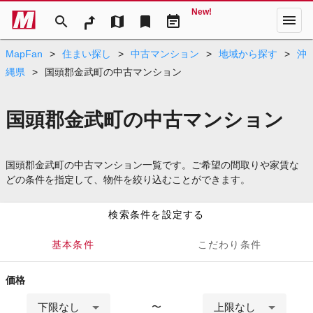
New!
menu
search
map
bookmark
event_note
MapFan
>
住まい探し
>
中古マンション
>
地域から探す
>
沖
縄県
>
国頭郡金武町の中古マンション
国頭郡金武町の中古マンション
国頭郡金武町の中古マンション一覧です。ご希望の間取りや家賃な
どの条件を指定して、物件を絞り込むことができます。
検索条件を設定する
基本条件
こだわり条件
価格
下限なし
上限なし
〜