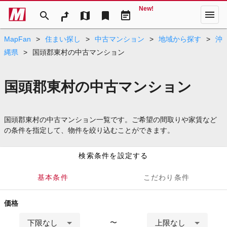
New!
menu
search
map
bookmark
event_note
MapFan
>
住まい探し
>
中古マンション
>
地域から探す
>
沖
縄県
>
国頭郡東村の中古マンション
国頭郡東村の中古マンション
国頭郡東村の中古マンション一覧です。ご希望の間取りや家賃など
の条件を指定して、物件を絞り込むことができます。
検索条件を設定する
基本条件
こだわり条件
価格
下限なし
上限なし
〜