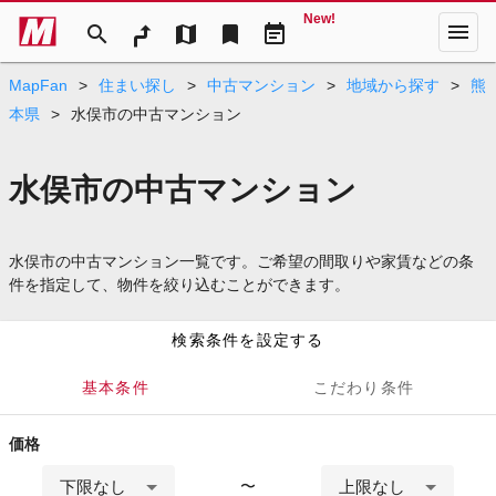
New!
menu
search
map
bookmark
event_note
MapFan
>
住まい探し
>
中古マンション
>
地域から探す
>
熊
本県
>
水俣市の中古マンション
水俣市の中古マンション
水俣市の中古マンション一覧です。ご希望の間取りや家賃などの条
件を指定して、物件を絞り込むことができます。
検索条件を設定する
基本条件
こだわり条件
価格
下限なし
上限なし
〜