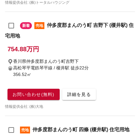
情報提供会社: (株)トータルハウジング
仲多度郡まんのう町 吉野下 (榎井駅) 住
新着
売地
宅用地
754.88万円
香川県仲多度郡まんのう町吉野下
高松琴平電鉄琴平線 / 榎井駅
徒歩22分
356.52㎡
お問い合わせ(無料)
詳細を見る
情報提供会社: (株)大地
仲多度郡まんのう町 四條 (榎井駅) 住宅用地
売地