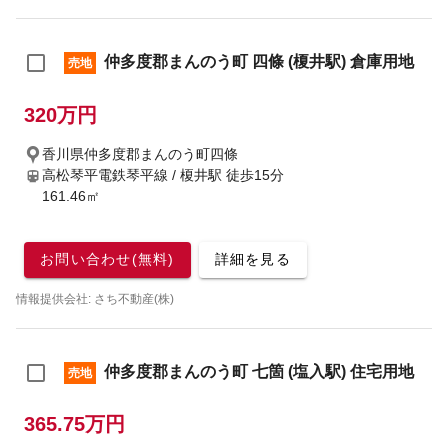
仲多度郡まんのう町 四條 (榎井駅) 倉庫用地
売地
320万円
香川県仲多度郡まんのう町四條
高松琴平電鉄琴平線 / 榎井駅
徒歩15分
161.46㎡
お問い合わせ(無料)
詳細を見る
情報提供会社: さち不動産(株)
仲多度郡まんのう町 七箇 (塩入駅) 住宅用地
売地
365.75万円