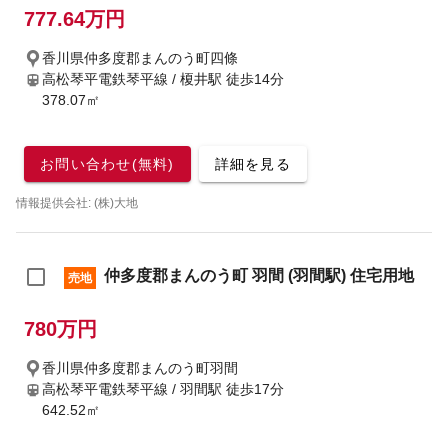
777.64万円
香川県仲多度郡まんのう町四條
高松琴平電鉄琴平線 / 榎井駅
徒歩14分
378.07㎡
お問い合わせ(無料)
詳細を見る
情報提供会社: (株)大地
仲多度郡まんのう町 羽間 (羽間駅) 住宅用地
売地
780万円
香川県仲多度郡まんのう町羽間
高松琴平電鉄琴平線 / 羽間駅
徒歩17分
642.52㎡