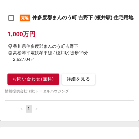
仲多度郡まんのう町 吉野下 (榎井駅) 住宅用地
売地
1,000万円
香川県仲多度郡まんのう町吉野下
高松琴平電鉄琴平線 / 榎井駅
徒歩19分
2,627.04㎡
お問い合わせ(無料)
詳細を見る
情報提供会社: (株)トータルハウジング
page
You're
1
page
on
page