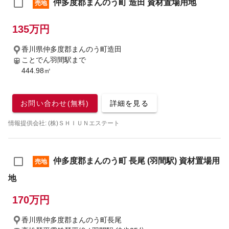
仲多度郡まんのう町 造田 資材置場用地
売地
135万円
香川県仲多度郡まんのう町造田
ことでん羽間駅まで
444.98㎡
お問い合わせ(無料)
詳細を見る
情報提供会社: (株)ＳＨＩＵＮエステート
仲多度郡まんのう町 長尾 (羽間駅) 資材置場用
売地
地
170万円
香川県仲多度郡まんのう町長尾