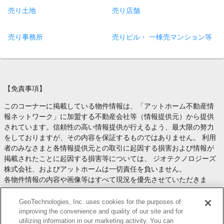
売り土地
売り店舗
売り事務所
売りビル・ 一棟売マンション等
【免責事項】
このコーナーに掲載している物件情報は、「アットホーム不動産情
報ネットワーク」に加盟する不動産会社等（情報提供元）から提供
されています。信頼性の高い情報提供が行えるよう、最大限の努力
をしておりますが、その内容を保証するものではありません。 利用
者のみなさまと各情報提供元との取引に起因する損害および情報が
掲載されたことに起因する損害等については、 ジオテクノロジーズ
株式会社、およびアットホームは一切責任を負いません。
各物件情報の内容や画像等はすべて現況を優先させていただきま
す。
お取引等（お取引の準備、資金調達等を含みます）の際には、内容
GeoTechnologies, Inc. uses cookies for the purposes of
や契約条件等について、 各情報提供元より十分な説明を受け、ご自
improving the convenience and quality of our site and for
utilizing information in our marketing activity. You can
身でご確認の上、判断してください。