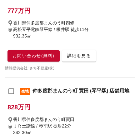
777万円
香川県仲多度郡まんのう町四條
高松琴平電鉄琴平線 / 榎井駅
徒歩11分
932.35㎡
お問い合わせ(無料)
詳細を見る
情報提供会社: さち不動産(株)
仲多度郡まんのう町 買田 (琴平駅) 店舗用地
売地
828万円
香川県仲多度郡まんのう町買田
ＪＲ土讃線 / 琴平駅
徒歩22分
342.30㎡