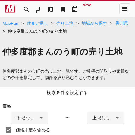
New!
menu
search
map
bookmark
event_note
MapFan
>
住まい探し
>
売り土地
>
地域から探す
>
香川県
>
仲多度郡まんのう町の売り土地
仲多度郡まんのう町の売り土地
仲多度郡まんのう町の売り土地一覧です。ご希望の間取りや家賃な
どの条件を指定して、物件を絞り込むことができます。
検索条件を設定する
価格
下限なし
上限なし
〜
価格未定を含める