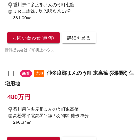
香川県仲多度郡まんのう町七箇
ＪＲ土讃線 / 塩入駅
徒歩17分
381.00㎡
お問い合わせ(無料)
詳細を見る
情報提供会社: (有)川上ハウス
仲多度郡まんのう町 東高篠 (羽間駅) 住
新着
売地
宅用地
480万円
香川県仲多度郡まんのう町東高篠
高松琴平電鉄琴平線 / 羽間駅
徒歩26分
266.34㎡