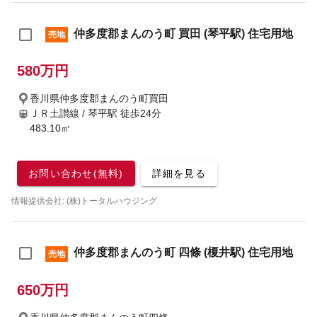
仲多度郡まんのう町 買田 (琴平駅) 住宅用地
売地
580万円
香川県仲多度郡まんのう町買田
ＪＲ土讃線 / 琴平駅
徒歩24分
483.10㎡
お問い合わせ(無料)
詳細を見る
情報提供会社: (株)トータルハウジング
仲多度郡まんのう町 四條 (榎井駅) 住宅用地
売地
650万円