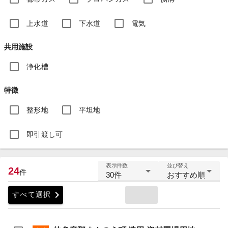
上水道
下水道
電気
共用施設
浄化槽
特徴
整形地
平坦地
即引渡し可
表示件数
並び替え
24
件
30件
おすすめ順
chevron_right
すべて選択