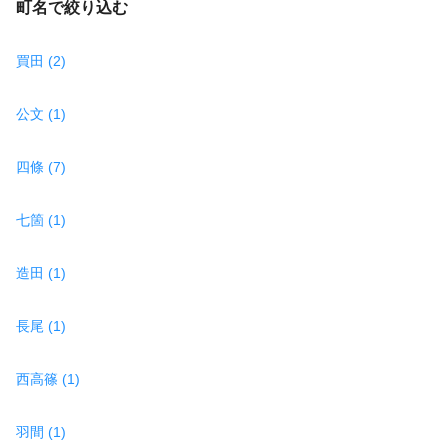
町名で絞り込む
買田 (2)
公文 (1)
四條 (7)
七箇 (1)
造田 (1)
長尾 (1)
西高篠 (1)
羽間 (1)