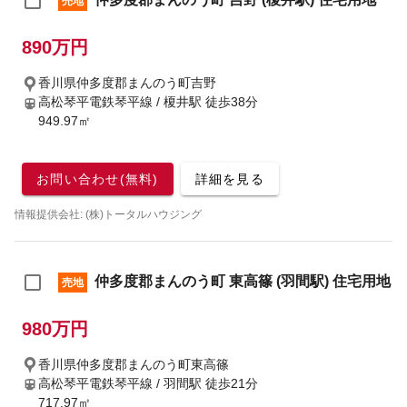
売地
890万円
香川県仲多度郡まんのう町吉野
高松琴平電鉄琴平線 / 榎井駅
徒歩38分
949.97㎡
お問い合わせ(無料)
詳細を見る
情報提供会社: (株)トータルハウジング
仲多度郡まんのう町 東高篠 (羽間駅) 住宅用地
売地
980万円
香川県仲多度郡まんのう町東高篠
高松琴平電鉄琴平線 / 羽間駅
徒歩21分
717.97㎡