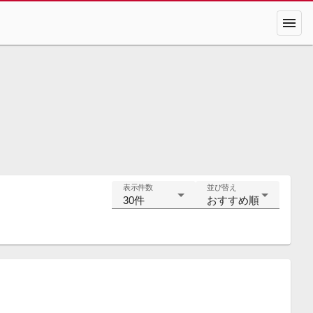
menu
表示件数
並び替え
30件
おすすめ順