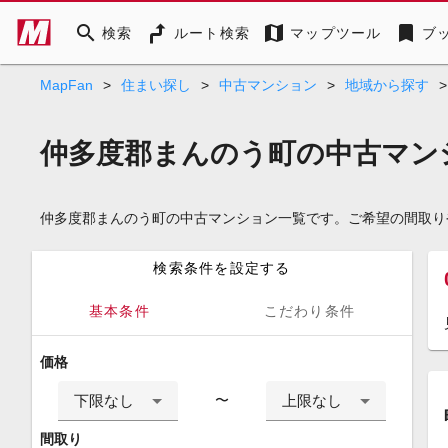
search
map
bookmark
検索
ルート検索
マップツール
ブ
MapFan
>
住まい探し
>
中古マンション
>
地域から探す
>
仲多度郡まんのう町の中古マン
仲多度郡まんのう町の中古マンション一覧です。ご希望の間取り
検索条件を設定する
基本条件
こだわり条件
価格
下限なし
上限なし
〜
間取り