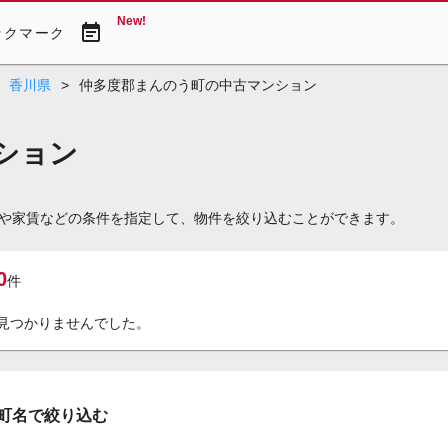
New!
event_note
ックマーク
香川県
>
仲多度郡まんのう町の中古マンション
ション
や家賃などの条件を指定して、物件を絞り込むことができます。
0
件
見つかりませんでした。
町名で絞り込む