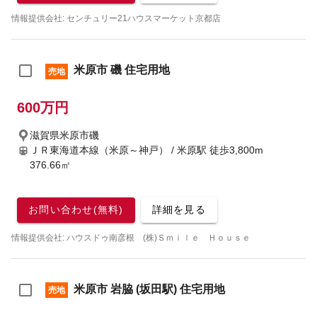
情報提供会社: センチュリー21ハウスマーケット京都店
米原市 磯 住宅用地
売地
600万円
滋賀県米原市磯
ＪＲ東海道本線（米原～神戸） / 米原駅
徒歩3,800m
376.66㎡
お問い合わせ(無料)
詳細を見る
情報提供会社: ハウスドゥ南彦根 (株)Ｓｍｉｌｅ Ｈｏｕｓｅ
米原市 岩脇 (坂田駅) 住宅用地
売地