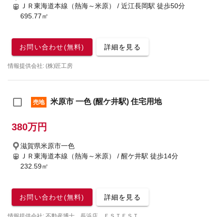
ＪＲ東海道本線（熱海～米原） / 近江長岡駅
徒歩50分
695.77㎡
お問い合わせ(無料)
詳細を見る
情報提供会社: (株)匠工房
米原市 一色 (醒ケ井駅) 住宅用地
売地
380万円
滋賀県米原市一色
ＪＲ東海道本線（熱海～米原） / 醒ケ井駅
徒歩14分
232.59㎡
お問い合わせ(無料)
詳細を見る
情報提供会社: 不動産博士 長浜店 ＥＳＴＥＳＴ