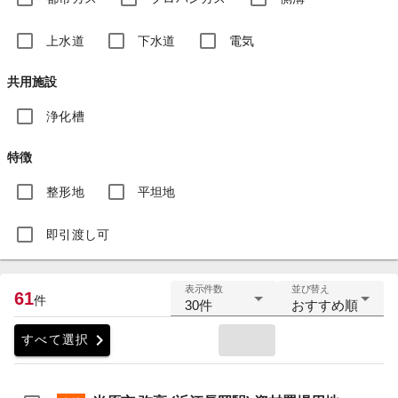
上水道
下水道
電気
共用施設
浄化槽
特徴
整形地
平坦地
即引渡し可
表示件数
並び替え
61
件
30件
おすすめ順
chevron_right
すべて選択