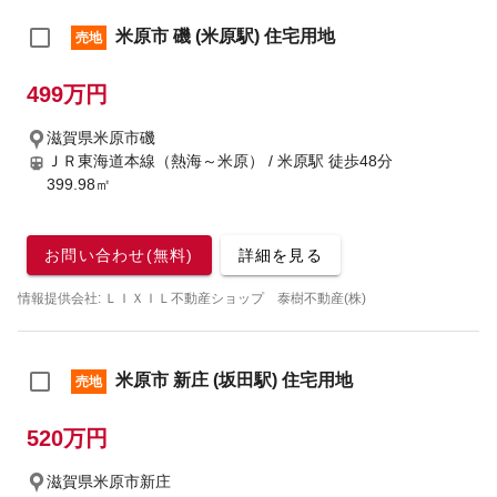
米原市 磯 (米原駅) 住宅用地
売地
499万円
滋賀県米原市磯
ＪＲ東海道本線（熱海～米原） / 米原駅
徒歩48分
399.98㎡
お問い合わせ(無料)
詳細を見る
情報提供会社: ＬＩＸＩＬ不動産ショップ 泰樹不動産(株)
米原市 新庄 (坂田駅) 住宅用地
売地
520万円
滋賀県米原市新庄