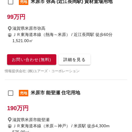
米原市 弥高 (近江長岡駅) 資材置場用地
売地
99万円
滋賀県米原市弥高
ＪＲ東海道本線（熱海～米原） / 近江長岡駅
徒歩60分
1,521.00㎡
お問い合わせ(無料)
詳細を見る
情報提供会社: (株)ユアーズ・コーポレーション
米原市 能登瀬 住宅用地
売地
190万円
滋賀県米原市能登瀬
ＪＲ東海道本線（米原～神戸） / 米原駅
徒歩4,300m