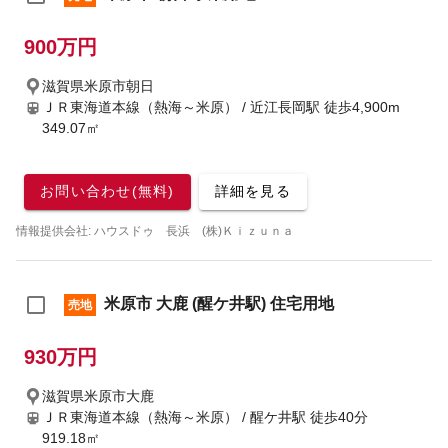
900万円
滋賀県米原市朝日
ＪＲ東海道本線（熱海～米原） / 近江長岡駅
徒歩4,900m
349.07㎡
お問い合わせ(無料)
詳細を見る
情報提供会社: ハウスドゥ 長浜 (株)Ｋｉｚｕｎａ
米原市 大鹿 (醒ケ井駅) 住宅用地
売地
930万円
滋賀県米原市大鹿
ＪＲ東海道本線（熱海～米原） / 醒ケ井駅
徒歩40分
919.18㎡