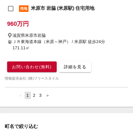
米原市 岩脇 (米原駅) 住宅用地
売地
960万円
滋賀県米原市岩脇
ＪＲ東海道本線（米原～神戸） / 米原駅
徒歩24分
171.11㎡
お問い合わせ(無料)
詳細を見る
情報提供会社: (株)フリースタイル
page
You're
1
page
2
page
3
page
on
page
町名で絞り込む