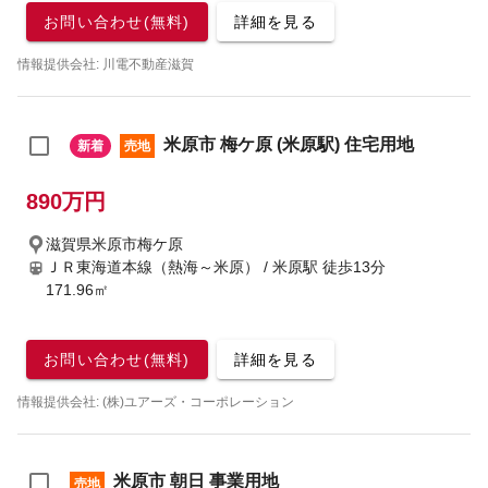
お問い合わせ(無料)
詳細を見る
情報提供会社: 川電不動産滋賀
米原市 梅ケ原 (米原駅) 住宅用地
新着
売地
890万円
滋賀県米原市梅ケ原
ＪＲ東海道本線（熱海～米原） / 米原駅
徒歩13分
171.96㎡
お問い合わせ(無料)
詳細を見る
情報提供会社: (株)ユアーズ・コーポレーション
米原市 朝日 事業用地
売地