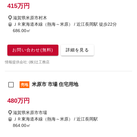
415万円
滋賀県米原市村木
ＪＲ東海道本線（熱海～米原） / 近江長岡駅
徒歩22分
686.00㎡
お問い合わせ(無料)
詳細を見る
情報提供会社: (株)辻工務店
米原市 市場 住宅用地
売地
480万円
滋賀県米原市市場
ＪＲ東海道本線（熱海～米原） / 近江長岡駅
864.00㎡