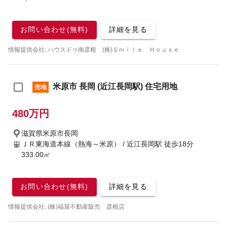
お問い合わせ(無料)
詳細を見る
情報提供会社: ハウスドゥ南彦根 (株)Ｓｍｉｌｅ Ｈｏｕｓｅ
米原市 長岡 (近江長岡駅) 住宅用地
売地
480万円
滋賀県米原市長岡
ＪＲ東海道本線（熱海～米原） / 近江長岡駅
徒歩18分
333.00㎡
お問い合わせ(無料)
詳細を見る
情報提供会社: (株)福屋不動産販売 彦根店