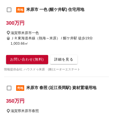
米原市 一色 (醒ケ井駅) 住宅用地
売地
300万円
滋賀県米原市一色
ＪＲ東海道本線（熱海～米原） / 醒ケ井駅
徒歩19分
1,003.66㎡
お問い合わせ(無料)
詳細を見る
情報提供会社: ハウスドゥ米原 (株)エーオーエステート
米原市 春照 (近江長岡駅) 資材置場用地
売地
350万円
滋賀県米原市春照