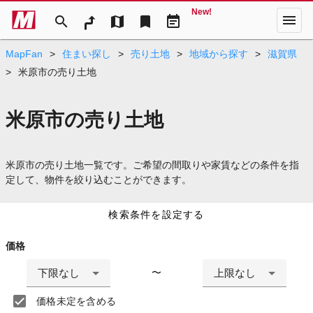
New!
menu
search
map
bookmark
event_note
MapFan
>
住まい探し
>
売り土地
>
地域から探す
>
滋賀県
>
米原市の売り土地
米原市の売り土地
米原市の売り土地一覧です。ご希望の間取りや家賃などの条件を指
定して、物件を絞り込むことができます。
検索条件を設定する
価格
下限なし
上限なし
〜
価格未定を含める