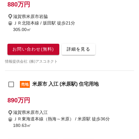
880万円
滋賀県米原市岩脇
ＪＲ北陸本線 / 坂田駅
徒歩21分
305.00㎡
お問い合わせ(無料)
詳細を見る
情報提供会社: (株)アスコネクト
米原市 入江 (米原駅) 住宅用地
売地
890万円
滋賀県米原市入江
ＪＲ東海道本線（熱海～米原） / 米原駅
徒歩36分
180.63㎡