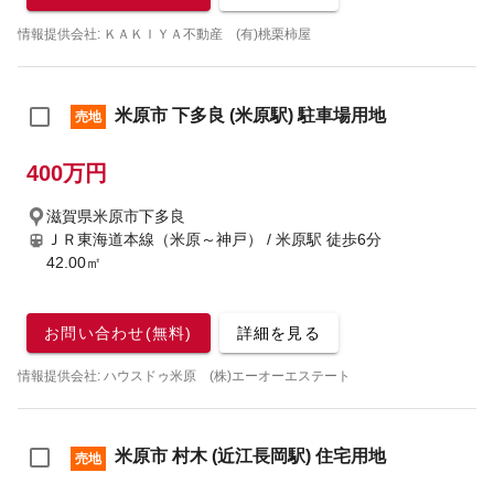
情報提供会社: ＫＡＫＩＹＡ不動産 (有)桃栗柿屋
米原市 下多良 (米原駅) 駐車場用地
売地
400万円
滋賀県米原市下多良
ＪＲ東海道本線（米原～神戸） / 米原駅
徒歩6分
42.00㎡
お問い合わせ(無料)
詳細を見る
情報提供会社: ハウスドゥ米原 (株)エーオーエステート
米原市 村木 (近江長岡駅) 住宅用地
売地