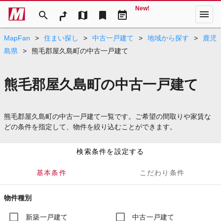
New!
menu
search
map
bookmark
event_note
MapFan
>
住まい探し
>
中古一戸建て
>
地域から探す
>
鹿児
島県
>
熊毛郡屋久島町の中古一戸建て
熊毛郡屋久島町の中古一戸建て
熊毛郡屋久島町の中古一戸建て一覧です。ご希望の間取りや家賃な
どの条件を指定して、物件を絞り込むことができます。
検索条件を設定する
基本条件
こだわり条件
物件種別
新築一戸建て
中古一戸建て