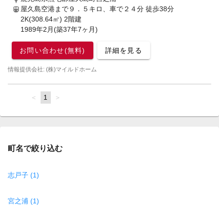
屋久島空港まで９．５キロ、車で２４分
徒歩38分
2K(308.64㎡) 2階建
1989年2月(築37年7ヶ月)
お問い合わせ(無料)
詳細を見る
情報提供会社: (株)マイルドホーム
page
You're
1
page
on
page
町名で絞り込む
志戸子 (1)
宮之浦 (1)