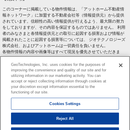
このコーナーに掲載している物件情報は、「アットホーム不動産情
報ネットワーク」に加盟する不動産会社等（情報提供元）から提供
されています。信頼性の高い情報提供が行えるよう、最大限の努力
をしておりますが、その内容を保証するものではありません。 利用
者のみなさまと各情報提供元との取引に起因する損害および情報が
掲載されたことに起因する損害等については、 ジオテクノロジーズ
株式会社、およびアットホームは一切責任を負いません。
各物件情報の内容や画像等はすべて現況を優先させていただきま
す。
お取引等（お取引の準備、資金調達等を含みます）の際には、内容
GeoTechnologies, Inc. uses cookies for the purposes of
や契約条件等について、 各情報提供元より十分な説明を受け、ご自
improving the convenience and quality of our site and for
utilizing information in our marketing activity. You can
身でご確認の上、判断してください。
accept or reject collecting information through cookies at
このコーナーへの物件情報のご掲載、その他不動産業務ソリューシ
your discretion except information essential to the
ョン等についての不動産会社様のお問合せは
こちら
からお願いいた
functioning of our site.
します。
Cookies Settings
Reject All
Copyright(c) At Home Co.,Ltd. このサイトに掲載している情報の無断転載を禁止します。著作権
はアットホーム（株）またはその情報提供者に帰属します。