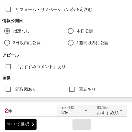
リフォーム・リノベーション済/予定含む
情報公開日
指定なし
本日公開
3日以内に公開
1週間以内に公開
アピール
「おすすめコメント」あり
画像
間取図あり
写真あり
表示件数
並び替え
2
件
30件
おすすめ順
chevron_right
すべて選択