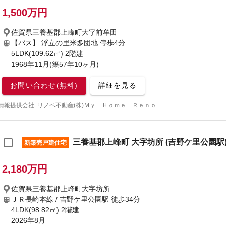
1,500万円
佐賀県三養基郡上峰町大字前牟田
【バス】 浮立の里米多団地 停歩4分
5LDK(109.62㎡) 2階建
1968年11月(築57年10ヶ月)
お問い合わせ(無料)
詳細を見る
情報提供会社: リノベ不動産(株)Ｍｙ Ｈｏｍｅ Ｒｅｎｏ
三養基郡上峰町 大字坊所 (吉野ケ里公園駅) 
新築売戸建住宅
2,180万円
佐賀県三養基郡上峰町大字坊所
ＪＲ長崎本線 / 吉野ケ里公園駅
徒歩34分
4LDK(98.82㎡) 2階建
2026年8月