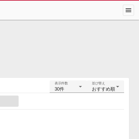
menu
表示件数
並び替え
30件
おすすめ順