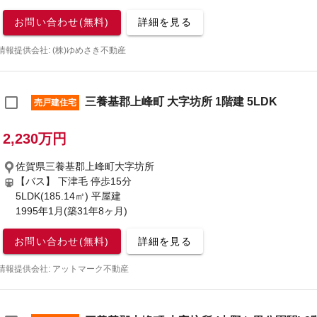
お問い合わせ(無料)
詳細を見る
情報提供会社: (株)ゆめさき不動産
三養基郡上峰町 大字坊所 1階建 5LDK
売戸建住宅
2,230万円
佐賀県三養基郡上峰町大字坊所
【バス】 下津毛 停歩15分
5LDK(185.14㎡) 平屋建
1995年1月(築31年8ヶ月)
お問い合わせ(無料)
詳細を見る
情報提供会社: アットマーク不動産