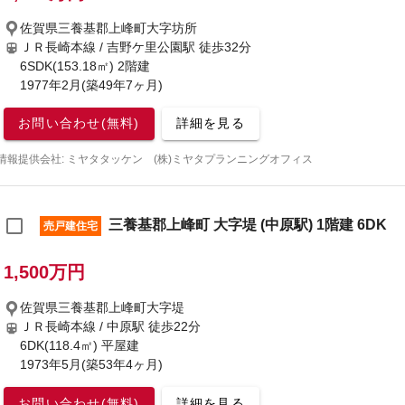
佐賀県三養基郡上峰町大字坊所
ＪＲ長崎本線 / 吉野ケ里公園駅
徒歩32分
6SDK(153.18㎡) 2階建
1977年2月(築49年7ヶ月)
お問い合わせ(無料)
詳細を見る
情報提供会社: ミヤタタッケン (株)ミヤタプランニングオフィス
三養基郡上峰町 大字堤 (中原駅) 1階建 6DK
売戸建住宅
1,500万円
佐賀県三養基郡上峰町大字堤
ＪＲ長崎本線 / 中原駅
徒歩22分
6DK(118.4㎡) 平屋建
1973年5月(築53年4ヶ月)
お問い合わせ(無料)
詳細を見る