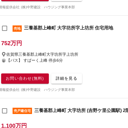
情報提供会社: (株)中野建設 ハウジング事業本部
三養基郡上峰町 大字坊所字上坊所 住宅用地
売地
752万円
佐賀県三養基郡上峰町大字坊所字上坊所
【バス】 すぱーく上峰 停歩6分
お問い合わせ(無料)
詳細を見る
情報提供会社: (株)中野建設 ハウジング事業本部
三養基郡上峰町 大字坊所 (吉野ケ里公園駅) 2階
売戸建住宅
1,100万円