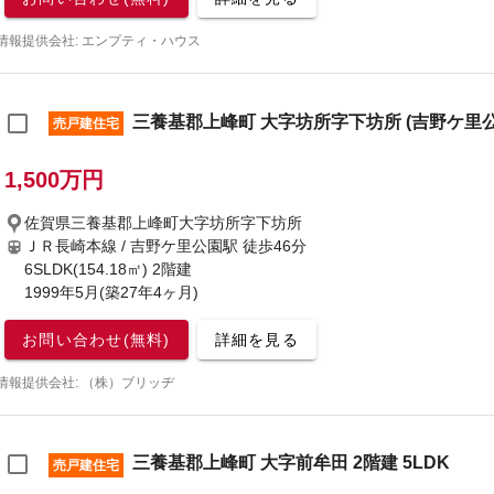
情報提供会社: エンプティ・ハウス
三養基郡上峰町 大字坊所字下坊所 (吉野ケ里公園
売戸建住宅
1,500万円
佐賀県三養基郡上峰町大字坊所字下坊所
ＪＲ長崎本線 / 吉野ケ里公園駅
徒歩46分
6SLDK(154.18㎡) 2階建
1999年5月(築27年4ヶ月)
お問い合わせ(無料)
詳細を見る
情報提供会社: （株）ブリッヂ
三養基郡上峰町 大字前牟田 2階建 5LDK
売戸建住宅