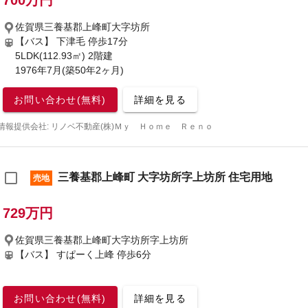
700万円
佐賀県三養基郡上峰町大字坊所
【バス】 下津毛 停歩17分
5LDK(112.93㎡) 2階建
1976年7月(築50年2ヶ月)
お問い合わせ(無料)
詳細を見る
情報提供会社: リノベ不動産(株)Ｍｙ Ｈｏｍｅ Ｒｅｎｏ
三養基郡上峰町 大字坊所字上坊所 住宅用地
売地
729万円
佐賀県三養基郡上峰町大字坊所字上坊所
【バス】 すぱーく上峰 停歩6分
お問い合わせ(無料)
詳細を見る