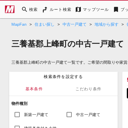
search
map
bookmark
検索
ルート検索
マップツール
ブ
MapFan
>
住まい探し
>
中古一戸建て
>
地域から探す
>
三養基郡上峰町の中古一戸建て
三養基郡上峰町の中古一戸建て一覧です。ご希望の間取りや家賃
検索条件を設定する
基本条件
こだわり条件
物件種別
新築一戸建て
中古一戸建て