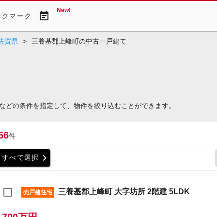
New!
event_note
ックマーク
佐賀県
>
三養基郡上峰町の中古一戸建て
などの条件を指定して、物件を絞り込むことができます。
56
件
chevron_right
すべて選択
三養基郡上峰町 大字坊所 2階建 5LDK
売戸建住宅