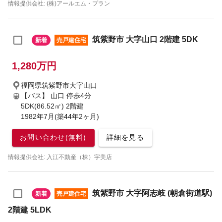
情報提供会社: (株)アールエム・プラン
筑紫野市 大字山口 2階建 5DK
新着
売戸建住宅
1,280万円
福岡県筑紫野市大字山口
【バス】 山口 停歩4分
5DK(86.52㎡) 2階建
1982年7月(築44年2ヶ月)
お問い合わせ(無料)
詳細を見る
情報提供会社: 入江不動産（株）宇美店
筑紫野市 大字阿志岐 (朝倉街道駅)
新着
売戸建住宅
2階建 5LDK