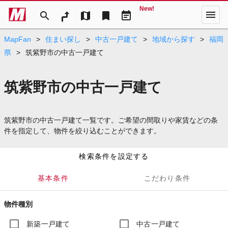
New!
menu
search
map
bookmark
event_note
MapFan
>
住まい探し
>
中古一戸建て
>
地域から探す
>
福岡
県
>
筑紫野市の中古一戸建て
筑紫野市の中古一戸建て
筑紫野市の中古一戸建て一覧です。ご希望の間取りや家賃などの条
件を指定して、物件を絞り込むことができます。
検索条件を設定する
基本条件
こだわり条件
物件種別
新築一戸建て
中古一戸建て