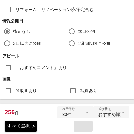
リフォーム・リノベーション済/予定含む
情報公開日
指定なし
本日公開
3日以内に公開
1週間以内に公開
アピール
「おすすめコメント」あり
画像
間取図あり
写真あり
表示件数
並び替え
256
件
30件
おすすめ順
chevron_right
すべて選択