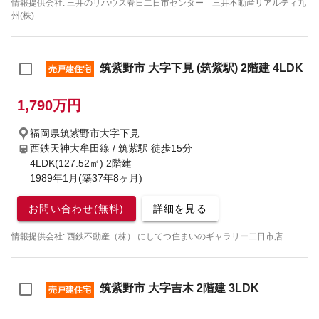
情報提供会社: 三井のリハウス春日二日市センター 三井不動産リアルティ九
州(株)
筑紫野市 大字下見 (筑紫駅) 2階建 4LDK
売戸建住宅
1,790万円
福岡県筑紫野市大字下見
西鉄天神大牟田線 / 筑紫駅
徒歩15分
4LDK(127.52㎡) 2階建
1989年1月(築37年8ヶ月)
お問い合わせ(無料)
詳細を見る
情報提供会社: 西鉄不動産（株） にしてつ住まいのギャラリー二日市店
筑紫野市 大字吉木 2階建 3LDK
売戸建住宅