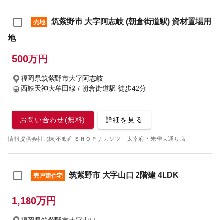
筑紫野市 大字阿志岐 (朝倉街道駅) 資材置場用
売地
地
500万円
福岡県筑紫野市大字阿志岐
西鉄天神大牟田線 / 朝倉街道駅
徒歩42分
お問い合わせ(無料)
詳細を見る
情報提供会社: (株)不動産ＳＨＯＰナカジツ 太宰府・朱雀大通り店
筑紫野市 大字山口 2階建 4LDK
売戸建住宅
1,180万円