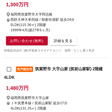
1,300万円
福岡県筑紫野市大字阿志岐
西鉄天神大牟田線 / 朝倉街道駅
徒歩24分
5LDK(115.36㎡) 2階建
1999年4月(築27年5ヶ月)
お問い合わせ(無料)
詳細を見る
情報提供会社: (株)不動産ＳＨＯＰナカジツ 福岡・ちくし通り本店
筑紫野市 大字山家 (筑前山家駅) 2階建
売戸建住宅
4LDK
1,480万円
福岡県筑紫野市大字山家
ＪＲ筑豊本線 / 筑前山家駅
徒歩27分
4LDK(131.25㎡) 2階建