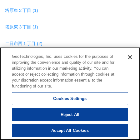
塔原東２丁目 (1)
塔原東３丁目 (1)
二日市西１丁目 (2)
GeoTechnologies, Inc. uses cookies for the purposes of
二日市西３丁目 (1)
improving the convenience and quality of our site and for
utilizing information in our marketing activity. You can
accept or reject collecting information through cookies at
二日市中央１丁目 (1)
your discretion except information essential to the
functioning of our site.
杉塚２丁目 (1)
Cookies Settings
杉塚７丁目 (4)
Reject All
武蔵２丁目 (2)
Accept All Cookies
256
検索結果を見る
件