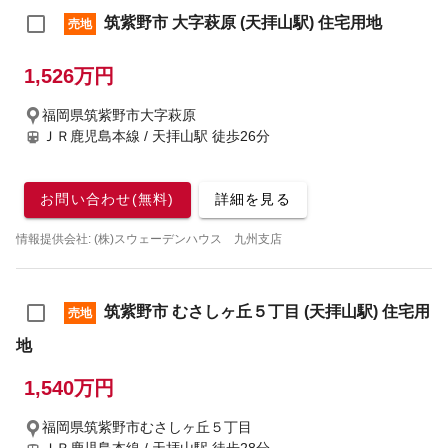
筑紫野市 大字萩原 (天拝山駅) 住宅用地
売地
1,526万円
福岡県筑紫野市大字萩原
ＪＲ鹿児島本線 / 天拝山駅
徒歩26分
お問い合わせ(無料)
詳細を見る
情報提供会社: (株)スウェーデンハウス 九州支店
筑紫野市 むさしヶ丘５丁目 (天拝山駅) 住宅用
売地
地
1,540万円
福岡県筑紫野市むさしヶ丘５丁目