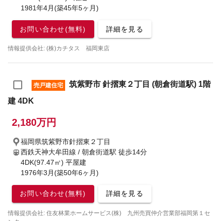
1981年4月(築45年5ヶ月)
お問い合わせ(無料)
詳細を見る
情報提供会社: (株)カチタス 福岡東店
筑紫野市 針摺東２丁目 (朝倉街道駅) 1階
売戸建住宅
建 4DK
2,180万円
福岡県筑紫野市針摺東２丁目
西鉄天神大牟田線 / 朝倉街道駅
徒歩14分
4DK(97.47㎡) 平屋建
1976年3月(築50年6ヶ月)
お問い合わせ(無料)
詳細を見る
情報提供会社: 住友林業ホームサービス(株) 九州売買仲介営業部福岡第１セ