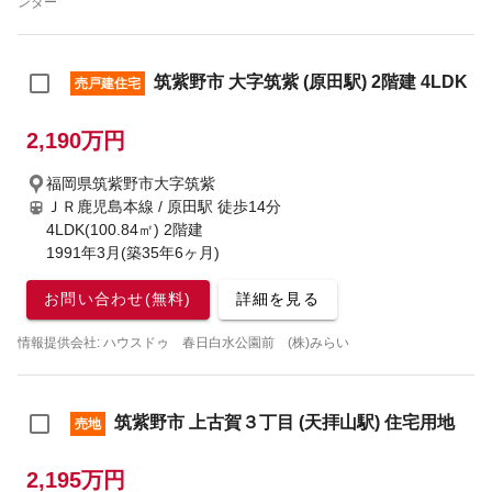
ンター
筑紫野市 大字筑紫 (原田駅) 2階建 4LDK
売戸建住宅
2,190万円
福岡県筑紫野市大字筑紫
ＪＲ鹿児島本線 / 原田駅
徒歩14分
4LDK(100.84㎡) 2階建
1991年3月(築35年6ヶ月)
お問い合わせ(無料)
詳細を見る
情報提供会社: ハウスドゥ 春日白水公園前 (株)みらい
筑紫野市 上古賀３丁目 (天拝山駅) 住宅用地
売地
2,195万円