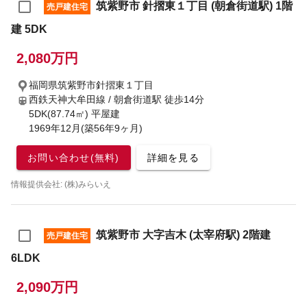
筑紫野市 針摺東１丁目 (朝倉街道駅) 1階
売戸建住宅
建 5DK
2,080万円
福岡県筑紫野市針摺東１丁目
西鉄天神大牟田線 / 朝倉街道駅
徒歩14分
5DK(87.74㎡) 平屋建
1969年12月(築56年9ヶ月)
お問い合わせ(無料)
詳細を見る
情報提供会社: (株)みらいえ
筑紫野市 大字吉木 (太宰府駅) 2階建
売戸建住宅
6LDK
2,090万円