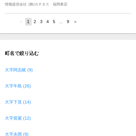
情報提供会社: (株)カチタス 福岡東店
page
You're
1
page
2
page
3
page
4
page
5
page
...
page
9
page
on
page
町名で絞り込む
大字阿志岐 (9)
大字牛島 (26)
大字下見 (14)
大字筑紫 (12)
大字永岡 (9)