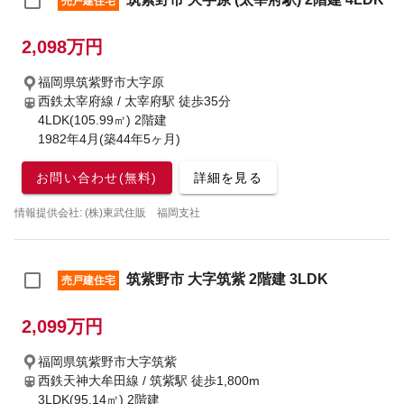
売戸建住宅
2,098万円
福岡県筑紫野市大字原
西鉄太宰府線 / 太宰府駅
徒歩35分
4LDK(105.99㎡) 2階建
1982年4月(築44年5ヶ月)
お問い合わせ(無料)
詳細を見る
情報提供会社: (株)東武住販 福岡支社
筑紫野市 大字筑紫 2階建 3LDK
売戸建住宅
2,099万円
福岡県筑紫野市大字筑紫
西鉄天神大牟田線 / 筑紫駅
徒歩1,800m
3LDK(95.14㎡) 2階建