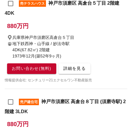
神戸市須磨区 高倉台５丁目 2階建
売テラスハウス
4DK
880万円
兵庫県神戸市須磨区高倉台５丁目
地下鉄西神・山手線 / 妙法寺駅
4DK(67.82㎡) 2階建
1973年12月(築52年9ヶ月)
お問い合わせ(無料)
詳細を見る
情報提供会社: センチュリー21エクセルワン不動産販売
神戸市須磨区 高倉台８丁目 (須磨寺駅) 2
売戸建住宅
階建 3LDK
880万円