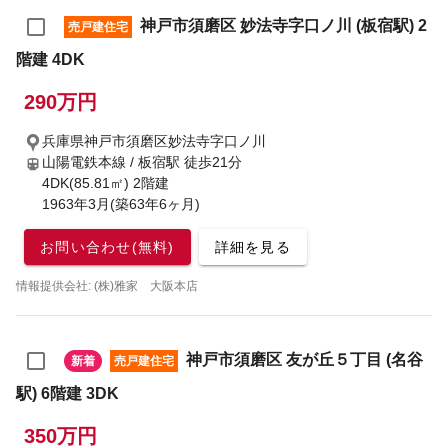
神戸市須磨区 妙法寺字口ノ川 (板宿駅) 2
売戸建住宅
階建 4DK
290万円
兵庫県神戸市須磨区妙法寺字口ノ川
山陽電鉄本線 / 板宿駅
徒歩21分
4DK(85.81㎡) 2階建
1963年3月(築63年6ヶ月)
お問い合わせ(無料)
詳細を見る
情報提供会社: (株)雅家 大阪本店
神戸市須磨区 友が丘５丁目 (名谷
新着
売戸建住宅
駅) 6階建 3DK
350万円