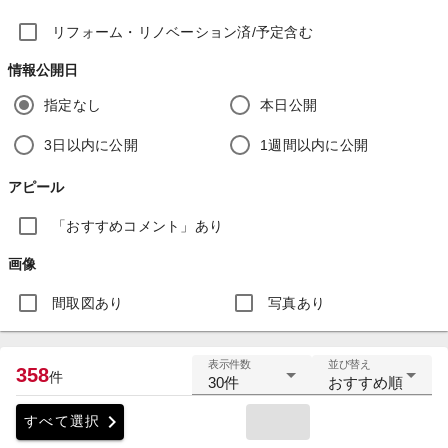
リフォーム・リノベーション済/予定含む
情報公開日
指定なし
本日公開
3日以内に公開
1週間以内に公開
アピール
「おすすめコメント」あり
画像
間取図あり
写真あり
表示件数
並び替え
358
件
30件
おすすめ順
chevron_right
すべて選択