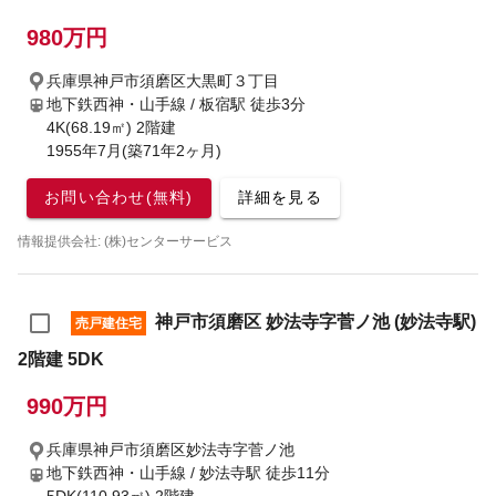
980万円
兵庫県神戸市須磨区大黒町３丁目
地下鉄西神・山手線 / 板宿駅
徒歩3分
4K(68.19㎡) 2階建
1955年7月(築71年2ヶ月)
お問い合わせ(無料)
詳細を見る
情報提供会社: (株)センターサービス
神戸市須磨区 妙法寺字菅ノ池 (妙法寺駅)
売戸建住宅
2階建 5DK
990万円
兵庫県神戸市須磨区妙法寺字菅ノ池
地下鉄西神・山手線 / 妙法寺駅
徒歩11分