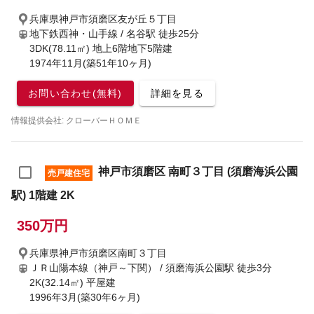
兵庫県神戸市須磨区友が丘５丁目
地下鉄西神・山手線 / 名谷駅
徒歩25分
3DK(78.11㎡) 地上6階地下5階建
1974年11月(築51年10ヶ月)
お問い合わせ(無料)
詳細を見る
情報提供会社: クローバーＨＯＭＥ
神戸市須磨区 南町３丁目 (須磨海浜公園
売戸建住宅
駅) 1階建 2K
350万円
兵庫県神戸市須磨区南町３丁目
ＪＲ山陽本線（神戸～下関） / 須磨海浜公園駅
徒歩3分
2K(32.14㎡) 平屋建
1996年3月(築30年6ヶ月)