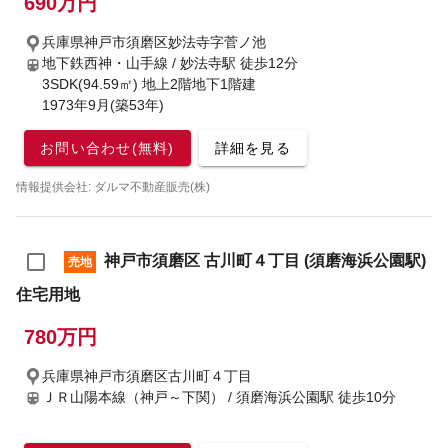
690万円
兵庫県神戸市須磨区妙法寺字菅ノ池
地下鉄西神・山手線 / 妙法寺駅
徒歩12分
3SDK(94.59㎡) 地上2階地下1階建
1973年9月(築53年)
お問い合わせ(無料)
詳細を見る
情報提供会社: ダルマ不動産販売(株)
神戸市須磨区 古川町４丁目 (須磨海浜公園駅)
売地
住宅用地
780万円
兵庫県神戸市須磨区古川町４丁目
ＪＲ山陽本線（神戸～下関） / 須磨海浜公園駅
徒歩10分