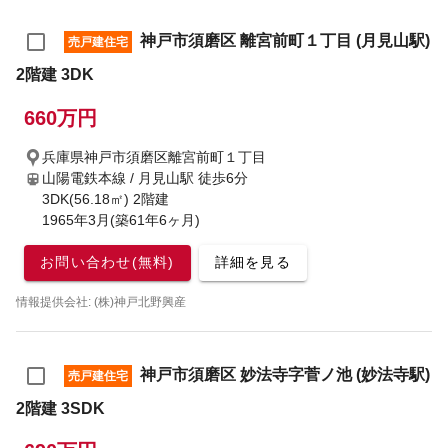
神戸市須磨区 離宮前町１丁目 (月見山駅)
売戸建住宅
2階建 3DK
660万円
兵庫県神戸市須磨区離宮前町１丁目
山陽電鉄本線 / 月見山駅
徒歩6分
3DK(56.18㎡) 2階建
1965年3月(築61年6ヶ月)
お問い合わせ(無料)
詳細を見る
情報提供会社: (株)神戸北野興産
神戸市須磨区 妙法寺字菅ノ池 (妙法寺駅)
売戸建住宅
2階建 3SDK