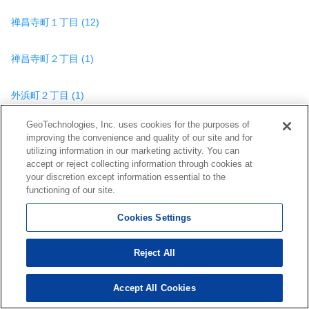
禅昌寺町１丁目 (12)
禅昌寺町２丁目 (1)
外浜町２丁目 (1)
GeoTechnologies, Inc. uses cookies for the purposes of
多井畑字池ノ奥口 (2)
improving the convenience and quality of our site and for
utilizing information in our marketing activity. You can
accept or reject collecting information through cookies at
多井畑字筋替道 (6)
your discretion except information essential to the
functioning of our site.
高尾台２丁目 (4)
Cookies Settings
高倉台１丁目 (5)
Reject All
高倉台２丁目 (2)
Accept All Cookies
358
検索結果を見る
件