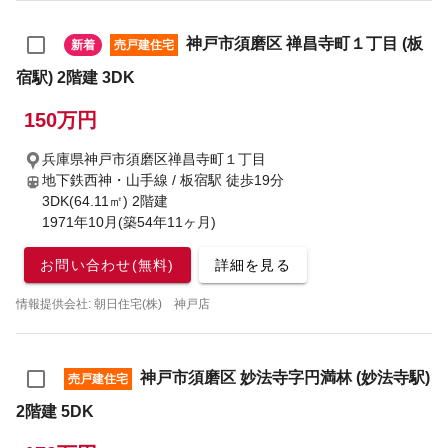
神戸市須磨区 禅昌寺町１丁目 (板
新着
売戸建住宅
宿駅) 2階建 3DK
150万円
兵庫県神戸市須磨区禅昌寺町１丁目
地下鉄西神・山手線 / 板宿駅
徒歩19分
3DK(64.11㎡) 2階建
1971年10月(築54年11ヶ月)
お問い合わせ(無料)
詳細を見る
情報提供会社: 朝日住宅(株) 神戸店
神戸市須磨区 妙法寺字円満林 (妙法寺駅)
売戸建住宅
2階建 5DK