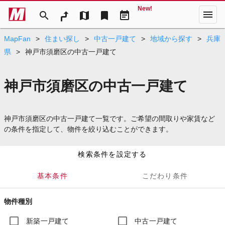
New!
menu
search
map
bookmark
event_note
MapFan
>
住まい探し
>
中古一戸建て
>
地域から探す
>
兵庫
県
>
神戸市須磨区の中古一戸建て
神戸市須磨区の中古一戸建て
神戸市須磨区の中古一戸建て一覧です。ご希望の間取りや家賃など
の条件を指定して、物件を絞り込むことができます。
検索条件を設定する
基本条件
こだわり条件
物件種別
新築一戸建て
中古一戸建て