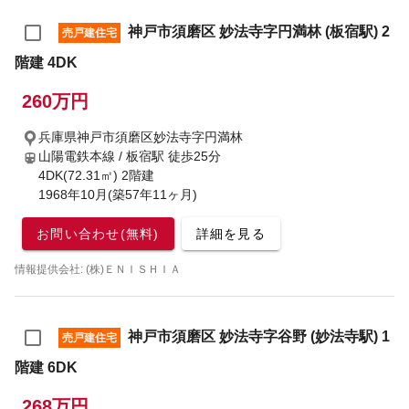
神戸市須磨区 妙法寺字円満林 (板宿駅) 2
売戸建住宅
階建 4DK
260万円
兵庫県神戸市須磨区妙法寺字円満林
山陽電鉄本線 / 板宿駅
徒歩25分
4DK(72.31㎡) 2階建
1968年10月(築57年11ヶ月)
お問い合わせ(無料)
詳細を見る
情報提供会社: (株)ＥＮＩＳＨＩＡ
神戸市須磨区 妙法寺字谷野 (妙法寺駅) 1
売戸建住宅
階建 6DK
268万円