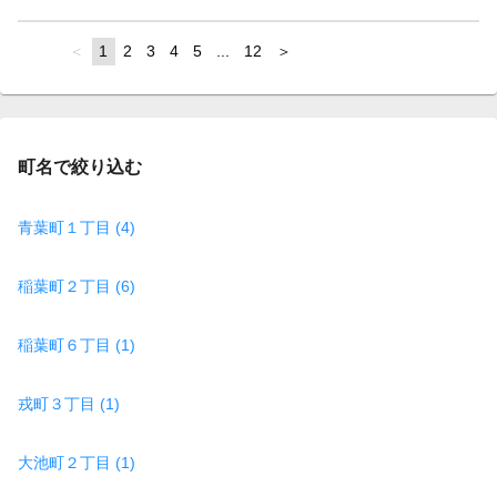
page
You're
1
page
2
page
3
page
4
page
5
page
...
page
12
page
on
page
町名で絞り込む
青葉町１丁目 (4)
稲葉町２丁目 (6)
稲葉町６丁目 (1)
戎町３丁目 (1)
大池町２丁目 (1)