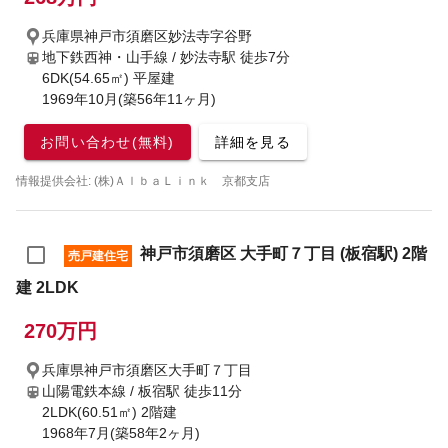
兵庫県神戸市須磨区妙法寺字谷野
地下鉄西神・山手線 / 妙法寺駅
徒歩7分
6DK(54.65㎡) 平屋建
1969年10月(築56年11ヶ月)
お問い合わせ(無料)
詳細を見る
情報提供会社: (株)ＡｌｂａＬｉｎｋ 京都支店
神戸市須磨区 大手町７丁目 (板宿駅) 2階
売戸建住宅
建 2LDK
270万円
兵庫県神戸市須磨区大手町７丁目
山陽電鉄本線 / 板宿駅
徒歩11分
2LDK(60.51㎡) 2階建
1968年7月(築58年2ヶ月)