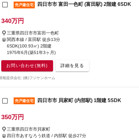
四日市市 富田一色町 (富田駅) 2階建 6SDK
売戸建住宅
340万円
三重県四日市市富田一色町
関西本線 / 富田駅
徒歩13分
6SDK(100.93㎡) 2階建
1975年6月(築51年3ヶ月)
お問い合わせ(無料)
詳細を見る
情報提供会社: (株)フジケンホーム
四日市市 貝家町 (内部駅) 1階建 5SDK
売戸建住宅
350万円
三重県四日市市貝家町
四日市あすなろう鉄道 / 内部駅
徒歩27分