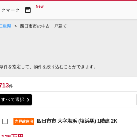
New!
event_note
ックマーク
三重県
>
四日市市の中古一戸建て
条件を指定して、物件を絞り込むことができます。
713
件
chevron_right
すべて選択
四日市市 大字塩浜 (塩浜駅) 1階建 2K
売戸建住宅