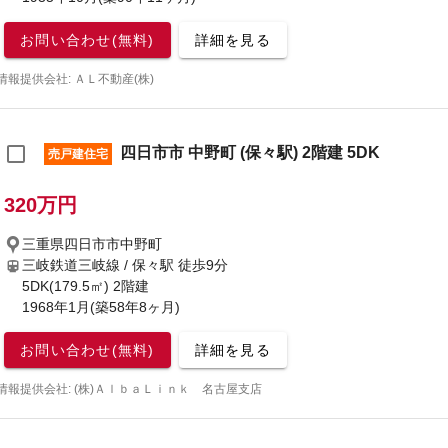
お問い合わせ(無料)
詳細を見る
情報提供会社: ＡＬ不動産(株)
四日市市 中野町 (保々駅) 2階建 5DK
売戸建住宅
320万円
三重県四日市市中野町
三岐鉄道三岐線 / 保々駅
徒歩9分
5DK(179.5㎡) 2階建
1968年1月(築58年8ヶ月)
お問い合わせ(無料)
詳細を見る
情報提供会社: (株)ＡｌｂａＬｉｎｋ 名古屋支店