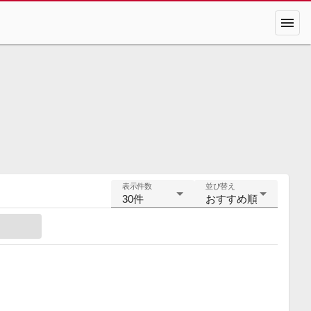
menu
表示件数
並び替え
30件
おすすめ順