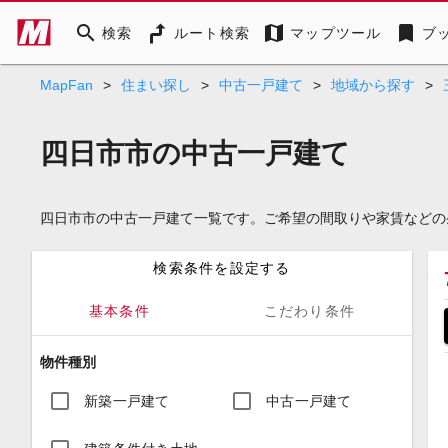
search
map
bookmark
検索
ルート検索
マップツール
ブ
MapFan
>
住まい探し
>
中古一戸建て
>
地域から探す
>
四日市市の中古一戸建て
四日市市の中古一戸建て一覧です。ご希望の間取りや家賃などの
検索条件を設定する
基本条件
こだわり条件
物件種別
新築一戸建て
中古一戸建て