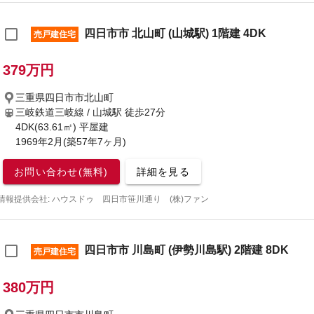
四日市市 北山町 (山城駅) 1階建 4DK
売戸建住宅
379万円
三重県四日市市北山町
三岐鉄道三岐線 / 山城駅
徒歩27分
4DK(63.61㎡) 平屋建
1969年2月(築57年7ヶ月)
お問い合わせ(無料)
詳細を見る
情報提供会社: ハウスドゥ 四日市笹川通り (株)ファン
四日市市 川島町 (伊勢川島駅) 2階建 8DK
売戸建住宅
380万円