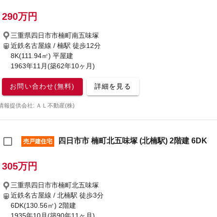
290万円
三重県四日市市楠町南五味塚
近鉄名古屋線 / 楠駅
徒歩12分
8K(111.94㎡) 平屋建
1963年11月(築62年10ヶ月)
お問い合わせ(無料)
詳細を見る
情報提供会社: ＡＬ不動産(株)
四日市市 楠町北五味塚 (北楠駅) 2階建 6DK
売戸建住宅
305万円
三重県四日市市楠町北五味塚
近鉄名古屋線 / 北楠駅
徒歩3分
6DK(130.56㎡) 2階建
1935年10月(築90年11ヶ月)