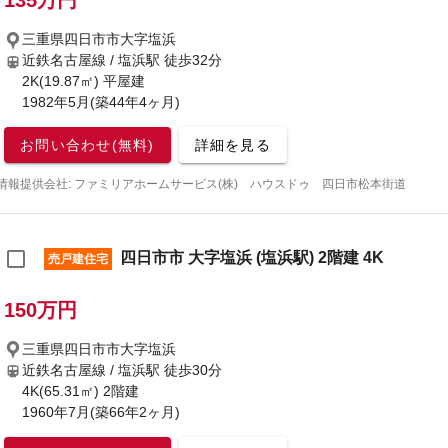
135万円
三重県四日市市大字塩浜
近鉄名古屋線 / 塩浜駅
徒歩32分
2K(19.87㎡) 平屋建
1982年5月(築44年4ヶ月)
お問い合わせ(無料)
詳細を見る
情報提供会社: ファミリアホームサービス(株) ハウスドゥ 四日市松本街道
四日市市 大字塩浜 (塩浜駅) 2階建 4K
売戸建住宅
150万円
三重県四日市市大字塩浜
近鉄名古屋線 / 塩浜駅
徒歩30分
4K(65.31㎡) 2階建
1960年7月(築66年2ヶ月)