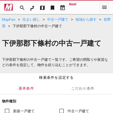
New!
menu
search
map
bookmark
event_note
MapFan
>
住まい探し
>
中古一戸建て
>
地域から探す
>
長野
県
>
下伊那郡下條村の中古一戸建て
下伊那郡下條村の中古一戸建て
下伊那郡下條村の中古一戸建て一覧です。ご希望の間取りや家賃な
どの条件を指定して、物件を絞り込むことができます。
検索条件を設定する
基本条件
こだわり条件
物件種別
新築一戸建て
中古一戸建て