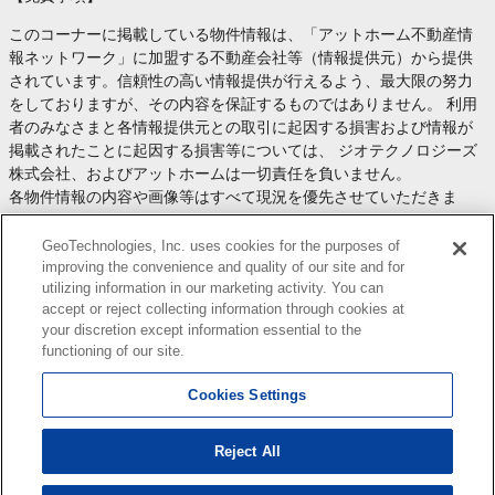
このコーナーに掲載している物件情報は、「アットホーム不動産情
報ネットワーク」に加盟する不動産会社等（情報提供元）から提供
されています。信頼性の高い情報提供が行えるよう、最大限の努力
をしておりますが、その内容を保証するものではありません。 利用
者のみなさまと各情報提供元との取引に起因する損害および情報が
掲載されたことに起因する損害等については、 ジオテクノロジーズ
株式会社、およびアットホームは一切責任を負いません。
各物件情報の内容や画像等はすべて現況を優先させていただきま
す。
お取引等（お取引の準備、資金調達等を含みます）の際には、内容
GeoTechnologies, Inc. uses cookies for the purposes of
や契約条件等について、 各情報提供元より十分な説明を受け、ご自
improving the convenience and quality of our site and for
utilizing information in our marketing activity. You can
身でご確認の上、判断してください。
accept or reject collecting information through cookies at
このコーナーへの物件情報のご掲載、その他不動産業務ソリューシ
your discretion except information essential to the
ョン等についての不動産会社様のお問合せは
こちら
からお願いいた
functioning of our site.
します。
Cookies Settings
Reject All
Copyright(c) At Home Co.,Ltd. このサイトに掲載している情報の無断転載を禁止します。著作権
はアットホーム（株）またはその情報提供者に帰属します。