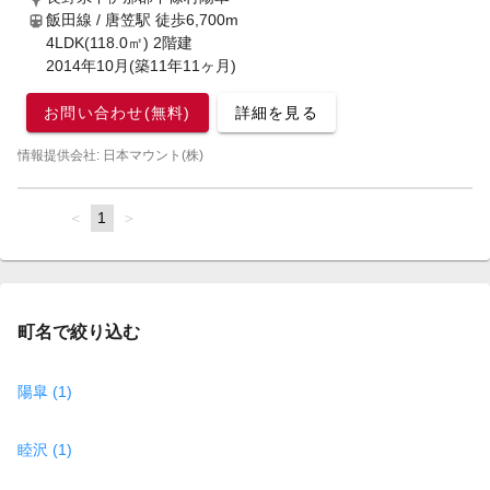
飯田線 / 唐笠駅
徒歩6,700m
4LDK(118.0㎡) 2階建
2014年10月(築11年11ヶ月)
お問い合わせ(無料)
詳細を見る
情報提供会社: 日本マウント(株)
page
You're
1
page
on
page
町名で絞り込む
陽皐 (1)
睦沢 (1)