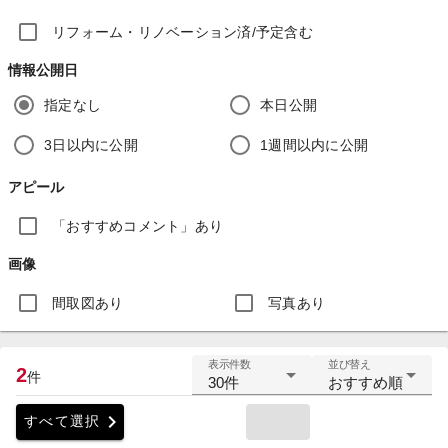
リフォーム・リノベーション済/予定含む
情報公開日
指定なし
本日公開
3日以内に公開
1週間以内に公開
アピール
「おすすめコメント」あり
画像
間取図あり
写真あり
表示件数
並び替え
2
件
30件
おすすめ順
chevron_right
すべて選択