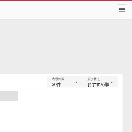
menu
表示件数
並び替え
30件
おすすめ順