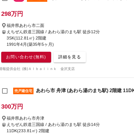
298万円
福井県あわら市二面
えちぜん鉄道三国線 / あわら湯のまち駅
徒歩12分
3SK(112.81㎡) 2階建
1991年4月(築35年5ヶ月)
お問い合わせ(無料)
詳細を見る
情報提供会社: (株)Ａｌｂａｌｉｎｋ 金沢支店
あわら市 舟津 (あわら湯のまち駅) 2階建 11D
売戸建住宅
300万円
福井県あわら市舟津
えちぜん鉄道三国線 / あわら湯のまち駅
徒歩14分
11DK(233.81㎡) 2階建