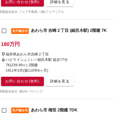
お問い合わせ(無料)
詳細を見る
情報提供会社: フェア不動産／(株)フェアリアル
あわら市 吉崎２丁目 (細呂木駅) 2階建 7K
売戸建住宅
180万円
福井県あわら市吉崎２丁目
ハピラインふくい / 細呂木駅
徒歩77分
7K(239.99㎡) 2階建
1911年3月(築115年6ヶ月)
お問い合わせ(無料)
詳細を見る
情報提供会社: (株)Ｍハウジング
あわら市 権世 2階建 7DK
売戸建住宅