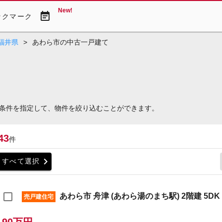
New!
event_note
ックマーク
福井県
>
あわら市の中古一戸建て
条件を指定して、物件を絞り込むことができます。
43
件
chevron_right
すべて選択
あわら市 舟津 (あわら湯のまち駅) 2階建 5DK
売戸建住宅