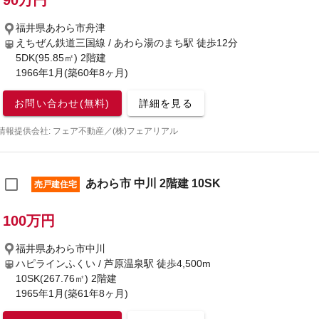
90万円
福井県あわら市舟津
えちぜん鉄道三国線 / あわら湯のまち駅
徒歩12分
5DK(95.85㎡) 2階建
1966年1月(築60年8ヶ月)
お問い合わせ(無料)
詳細を見る
情報提供会社: フェア不動産／(株)フェアリアル
あわら市 中川 2階建 10SK
売戸建住宅
100万円
福井県あわら市中川
ハピラインふくい / 芦原温泉駅
徒歩4,500m
10SK(267.76㎡) 2階建
1965年1月(築61年8ヶ月)