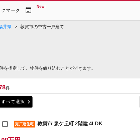
New!
event_note
ックマーク
福井県
>
敦賀市の中古一戸建て
件を指定して、物件を絞り込むことができます。
78
件
chevron_right
すべて選択
敦賀市 泉ケ丘町 2階建 4LDK
売戸建住宅