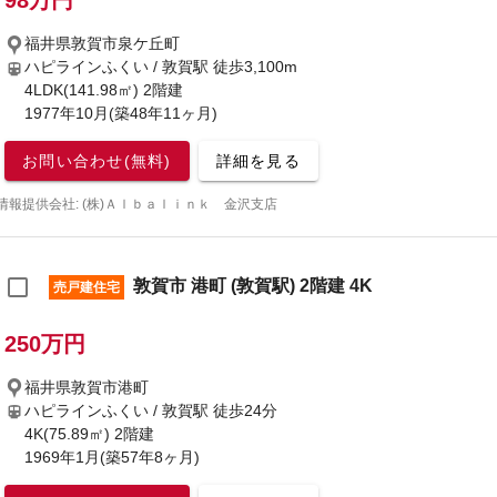
98万円
福井県敦賀市泉ケ丘町
ハピラインふくい / 敦賀駅
徒歩3,100m
4LDK(141.98㎡) 2階建
1977年10月(築48年11ヶ月)
お問い合わせ(無料)
詳細を見る
情報提供会社: (株)Ａｌｂａｌｉｎｋ 金沢支店
敦賀市 港町 (敦賀駅) 2階建 4K
売戸建住宅
250万円
福井県敦賀市港町
ハピラインふくい / 敦賀駅
徒歩24分
4K(75.89㎡) 2階建
1969年1月(築57年8ヶ月)