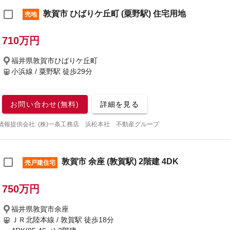
敦賀市 ひばりケ丘町 (粟野駅) 住宅用地
売地
710万円
福井県敦賀市ひばりケ丘町
小浜線 / 粟野駅
徒歩29分
お問い合わせ(無料)
詳細を見る
情報提供会社: (株)一条工務店 浜松本社 不動産グループ
敦賀市 余座 (敦賀駅) 2階建 4DK
売戸建住宅
750万円
福井県敦賀市余座
ＪＲ北陸本線 / 敦賀駅
徒歩18分