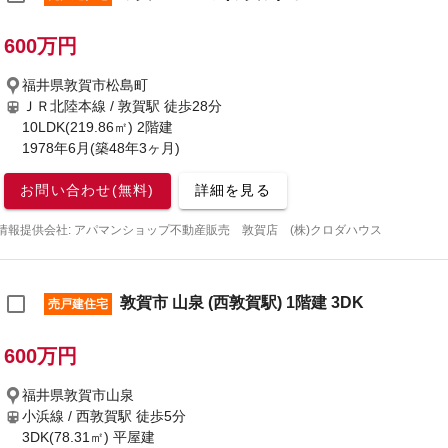
600万円
福井県敦賀市松島町
ＪＲ北陸本線 / 敦賀駅
徒歩28分
10LDK(219.86㎡) 2階建
1978年6月(築48年3ヶ月)
お問い合わせ(無料)
詳細を見る
情報提供会社: アパマンショップ不動産販売 敦賀店 (株)クロダハウス
敦賀市 山泉 (西敦賀駅) 1階建 3DK
売戸建住宅
600万円
福井県敦賀市山泉
小浜線 / 西敦賀駅
徒歩5分
3DK(78.31㎡) 平屋建