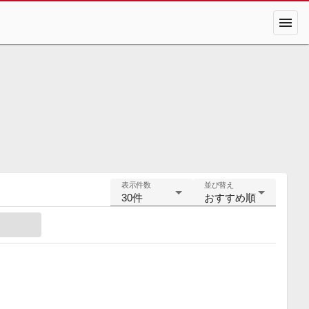
menu
表示件数
並び替え
30件
おすすめ順