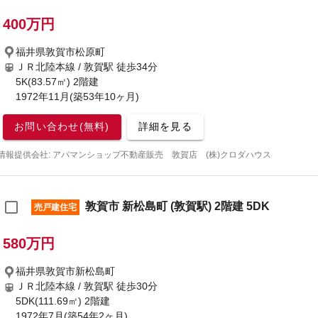
400万円
福井県敦賀市松原町
ＪＲ北陸本線 / 敦賀駅
徒歩34分
5K(83.57㎡) 2階建
1972年11月(築53年10ヶ月)
お問い合わせ(無料)
詳細を見る
情報提供会社: アパマンショップ不動産販売 敦賀店 (株)クロダハウス
敦賀市 新松島町 (敦賀駅) 2階建 5DK
売戸建住宅
580万円
福井県敦賀市新松島町
ＪＲ北陸本線 / 敦賀駅
徒歩30分
5DK(111.69㎡) 2階建
1972年7月(築54年2ヶ月)