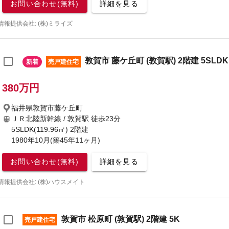
お問い合わせ(無料)
詳細を見る
情報提供会社: (株)ミライズ
敦賀市 藤ケ丘町 (敦賀駅) 2階建 5SLDK
新着
売戸建住宅
380万円
福井県敦賀市藤ケ丘町
ＪＲ北陸新幹線 / 敦賀駅
徒歩23分
5SLDK(119.96㎡) 2階建
1980年10月(築45年11ヶ月)
お問い合わせ(無料)
詳細を見る
情報提供会社: (株)ハウスメイト
敦賀市 松原町 (敦賀駅) 2階建 5K
売戸建住宅