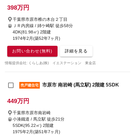
398万円
千葉県市原市椎の木台２丁目
ＪＲ内房線 / 姉ケ崎駅
徒歩58分
4DK(81.98㎡) 2階建
1974年2月(築52年7ヶ月)
お問い合わせ(無料)
詳細を見る
情報提供会社: くらしあ(株) イエステーション 東金店
市原市 南岩崎 (馬立駅) 2階建 5SDK
売戸建住宅
449万円
千葉県市原市南岩崎
小湊鐵道 / 馬立駅
徒歩21分
5SDK(95.22㎡) 2階建
1975年2月(築51年7ヶ月)