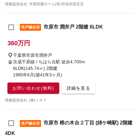
情報提供会社: 市原田園ホーム(有)市役所前支店
市原市 潤井戸 2階建 6LDK
売戸建住宅
360万円
千葉県市原市潤井戸
京成千原線 / ちはら台駅
徒歩4,700m
6LDK(145.74㎡) 2階建
1985年6月(築41年3ヶ月)
お問い合わせ(無料)
詳細を見る
情報提供会社: (株)ＪＮＴ
市原市 椎の木台２丁目 (姉ケ崎駅) 2階建
売戸建住宅
4DK