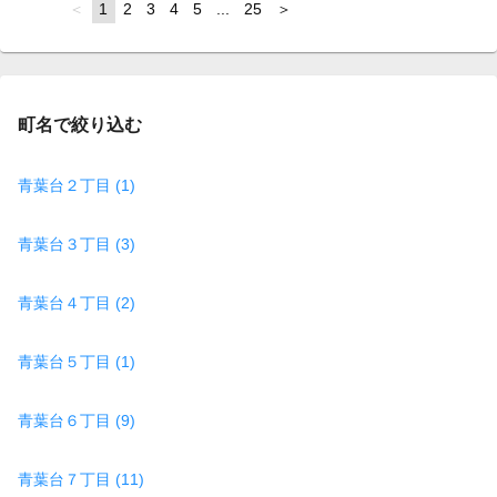
page
You're
1
page
2
page
3
page
4
page
5
page
...
page
25
page
on
page
町名で絞り込む
青葉台２丁目 (1)
青葉台３丁目 (3)
青葉台４丁目 (2)
青葉台５丁目 (1)
青葉台６丁目 (9)
青葉台７丁目 (11)