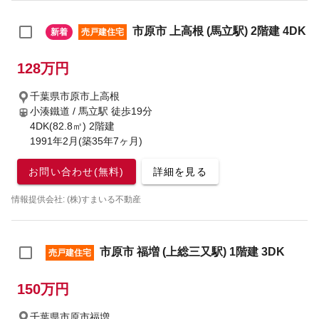
市原市 上高根 (馬立駅) 2階建 4DK
新着
売戸建住宅
128万円
千葉県市原市上高根
小湊鐵道 / 馬立駅
徒歩19分
4DK(82.8㎡) 2階建
1991年2月(築35年7ヶ月)
お問い合わせ(無料)
詳細を見る
情報提供会社: (株)すまいる不動産
市原市 福増 (上総三又駅) 1階建 3DK
売戸建住宅
150万円
千葉県市原市福増