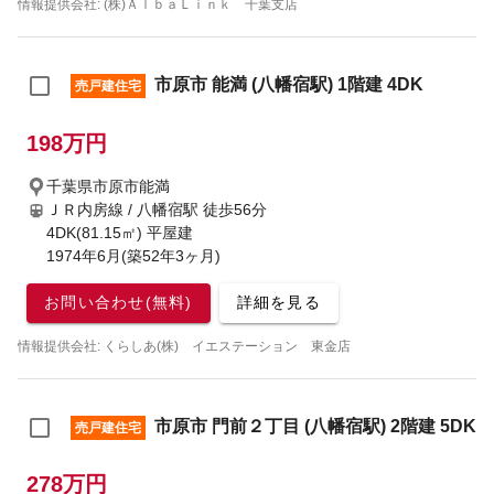
情報提供会社: (株)ＡｌｂａＬｉｎｋ 千葉支店
市原市 能満 (八幡宿駅) 1階建 4DK
売戸建住宅
198万円
千葉県市原市能満
ＪＲ内房線 / 八幡宿駅
徒歩56分
4DK(81.15㎡) 平屋建
1974年6月(築52年3ヶ月)
お問い合わせ(無料)
詳細を見る
情報提供会社: くらしあ(株) イエステーション 東金店
市原市 門前２丁目 (八幡宿駅) 2階建 5DK
売戸建住宅
278万円