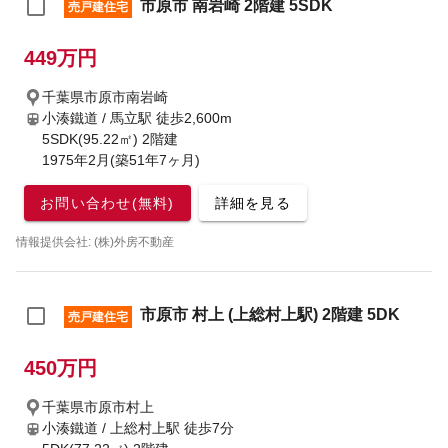
市原市 南岩崎 2階建 5SDK
売戸建住宅
449万円
千葉県市原市南岩崎
小湊鐵道 / 馬立駅
徒歩2,600m
5SDK(95.22㎡) 2階建
1975年2月(築51年7ヶ月)
お問い合わせ(無料)
詳細を見る
情報提供会社: (株)外房不動産
市原市 村上 (上総村上駅) 2階建 5DK
売戸建住宅
450万円
千葉県市原市村上
小湊鐵道 / 上総村上駅
徒歩7分