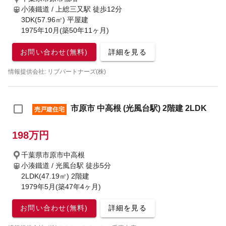
小湊鐵道 / 上総三又駅
徒歩12分
3DK(57.96㎡) 平屋建
1975年10月(築50年11ヶ月)
お問い合わせ(無料)
詳細を見る
情報提供会社: リブパートナーズ(株)
市原市 中高根 (光風台駅) 2階建 2LDK
売戸建住宅
198万円
千葉県市原市中高根
小湊鐵道 / 光風台駅
徒歩5分
2LDK(47.19㎡) 2階建
1979年5月(築47年4ヶ月)
お問い合わせ(無料)
詳細を見る