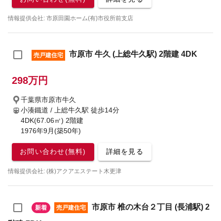
情報提供会社: 市原田園ホーム(有)市役所前支店
市原市 牛久 (上総牛久駅) 2階建 4DK
売戸建住宅
298万円
千葉県市原市牛久
小湊鐵道 / 上総牛久駅
徒歩14分
4DK(67.06㎡) 2階建
1976年9月(築50年)
お問い合わせ(無料)
詳細を見る
情報提供会社: (株)アクアエステート木更津
市原市 椎の木台２丁目 (長浦駅) 2
新着
売戸建住宅