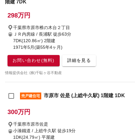
階建 7DK
298万円
千葉県市原市椎の木台２丁目
ＪＲ内房線 / 長浦駅
徒歩63分
7DK(120.86㎡) 2階建
1971年5月(築55年4ヶ月)
お問い合わせ(無料)
詳細を見る
情報提供会社: (株)千駄ヶ谷不動産
市原市 佐是 (上総牛久駅) 1階建 1DK
売戸建住宅
300万円
千葉県市原市佐是
小湊鐵道 / 上総牛久駅
徒歩19分
1DK(24.79㎡) 平屋建