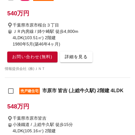
540万円
千葉県市原市桜台３丁目
ＪＲ内房線 / 姉ケ崎駅
徒歩4,800m
4LDK(103.51㎡) 2階建
1980年5月(築46年4ヶ月)
お問い合わせ(無料)
詳細を見る
情報提供会社: (株)ＪＮＴ
市原市 皆吉 (上総牛久駅) 2階建 4LDK
売戸建住宅
548万円
千葉県市原市皆吉
小湊鐵道 / 上総牛久駅
徒歩15分
4LDK(105.16㎡) 2階建