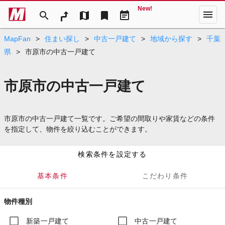
New!
menu
search
map
bookmark
event_note
MapFan
>
住まい探し
>
中古一戸建て
>
地域から探す
>
千葉
県
>
市原市の中古一戸建て
市原市の中古一戸建て
市原市の中古一戸建て一覧です。ご希望の間取りや家賃などの条件
を指定して、物件を絞り込むことができます。
検索条件を設定する
基本条件
こだわり条件
物件種別
新築一戸建て
中古一戸建て