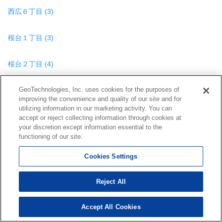
西広６丁目 (3)
桜台１丁目 (3)
桜台２丁目 (4)
GeoTechnologies, Inc. uses cookies for the purposes of
桜台３丁目 (3)
improving the convenience and quality of our site and for
utilizing information in our marketing activity. You can
佐是 (2)
accept or reject collecting information through cookies at
your discretion except information essential to the
functioning of our site.
椎津 (29)
Cookies Settings
島野 (8)
Reject All
宿 (1)
Accept All Cookies
729
検索結果を見る
件
白金町６丁目 (1)