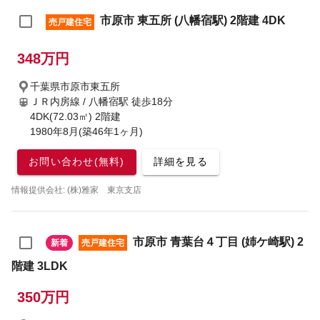
市原市 東五所 (八幡宿駅) 2階建 4DK
売戸建住宅
348万円
千葉県市原市東五所
ＪＲ内房線 / 八幡宿駅
徒歩18分
4DK(72.03㎡) 2階建
1980年8月(築46年1ヶ月)
お問い合わせ(無料)
詳細を見る
情報提供会社: (株)雅家 東京支店
市原市 青葉台４丁目 (姉ケ崎駅) 2
新着
売戸建住宅
階建 3LDK
350万円