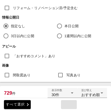
リフォーム・リノベーション済/予定含む
情報公開日
指定なし
本日公開
3日以内に公開
1週間以内に公開
アピール
「おすすめコメント」あり
画像
間取図あり
写真あり
表示件数
並び替え
729
件
30件
おすすめ順
chevron_right
すべて選択