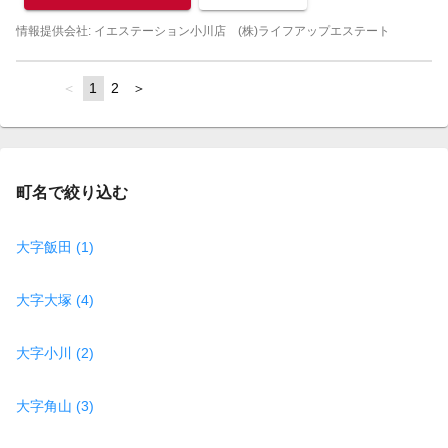
情報提供会社: イエステーション小川店 (株)ライフアップエステート
page
You're
1
page
2
page
on
page
町名で絞り込む
大字飯田 (1)
大字大塚 (4)
大字小川 (2)
大字角山 (3)