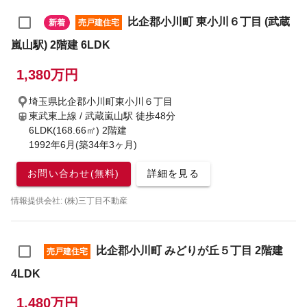
比企郡小川町 東小川６丁目 (武蔵
新着
売戸建住宅
嵐山駅) 2階建 6LDK
1,380万円
埼玉県比企郡小川町東小川６丁目
東武東上線 / 武蔵嵐山駅
徒歩48分
6LDK(168.66㎡) 2階建
1992年6月(築34年3ヶ月)
お問い合わせ(無料)
詳細を見る
情報提供会社: (株)三丁目不動産
比企郡小川町 みどりが丘５丁目 2階建
売戸建住宅
4LDK
1,480万円