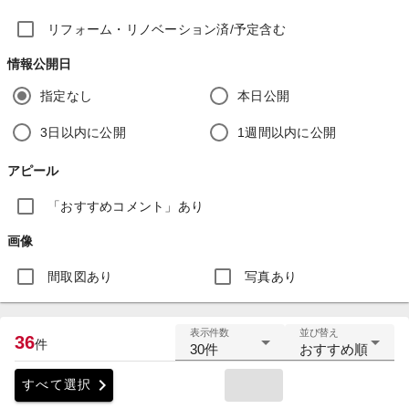
リフォーム・リノベーション済/予定含む
情報公開日
指定なし
本日公開
3日以内に公開
1週間以内に公開
アピール
「おすすめコメント」あり
画像
間取図あり
写真あり
表示件数
並び替え
36
件
30件
おすすめ順
chevron_right
すべて選択