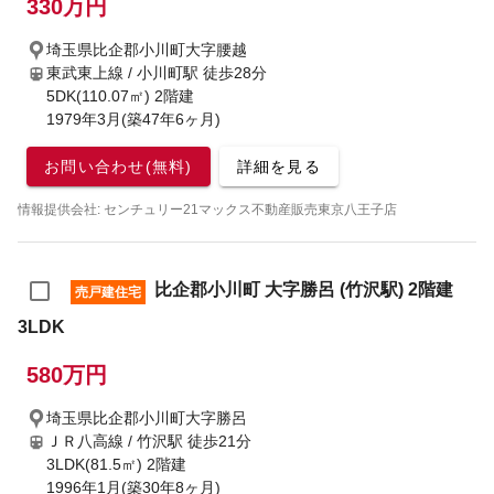
330万円
埼玉県比企郡小川町大字腰越
東武東上線 / 小川町駅
徒歩28分
5DK(110.07㎡) 2階建
1979年3月(築47年6ヶ月)
お問い合わせ(無料)
詳細を見る
情報提供会社: センチュリー21マックス不動産販売東京八王子店
比企郡小川町 大字勝呂 (竹沢駅) 2階建
売戸建住宅
3LDK
580万円
埼玉県比企郡小川町大字勝呂
ＪＲ八高線 / 竹沢駅
徒歩21分
3LDK(81.5㎡) 2階建
1996年1月(築30年8ヶ月)