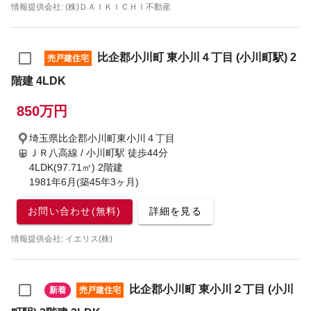
情報提供会社: (株)ＤＡＩＫＩＣＨＩ不動産
比企郡小川町 東小川４丁目 (小川町駅) 2
売戸建住宅
階建 4LDK
850万円
埼玉県比企郡小川町東小川４丁目
ＪＲ八高線 / 小川町駅
徒歩44分
4LDK(97.71㎡) 2階建
1981年6月(築45年3ヶ月)
お問い合わせ(無料)
詳細を見る
情報提供会社: イエリス(株)
比企郡小川町 東小川２丁目 (小川
新着
売戸建住宅