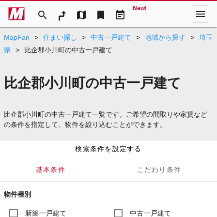
New!
menu
search
map
bookmark
event_note
MapFan
>
住まい探し
>
中古一戸建て
>
地域から探す
>
埼玉
県
>
比企郡小川町の中古一戸建て
比企郡小川町の中古一戸建て
比企郡小川町の中古一戸建て一覧です。ご希望の間取りや家賃など
の条件を指定して、物件を絞り込むことができます。
検索条件を設定する
基本条件
こだわり条件
物件種別
新築一戸建て
中古一戸建て