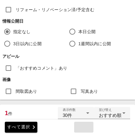
リフォーム・リノベーション済/予定含む
情報公開日
指定なし
本日公開
3日以内に公開
1週間以内に公開
アピール
「おすすめコメント」あり
画像
間取図あり
写真あり
表示件数
並び替え
1
件
30件
おすすめ順
chevron_right
すべて選択