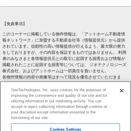
【免責事項】
このコーナーに掲載している物件情報は、「アットホーム不動産情
報ネットワーク」に加盟する不動産会社等（情報提供元）から提供
されています。信頼性の高い情報提供が行えるよう、最大限の努力
をしておりますが、その内容を保証するものではありません。 利用
者のみなさまと各情報提供元との取引に起因する損害および情報が
掲載されたことに起因する損害等については、 ジオテクノロジーズ
株式会社、およびアットホームは一切責任を負いません。
各物件情報の内容や画像等はすべて現況を優先させていただきま
す。
お取引等（お取引の準備、資金調達等を含みます）の際には、内容
GeoTechnologies, Inc. uses cookies for the purposes of
や契約条件等について、 各情報提供元より十分な説明を受け、ご自
improving the convenience and quality of our site and for
utilizing information in our marketing activity. You can
身でご確認の上、判断してください。
accept or reject collecting information through cookies at
このコーナーへの物件情報のご掲載、その他不動産業務ソリューシ
your discretion except information essential to the
ョン等についての不動産会社様のお問合せは
こちら
からお願いいた
functioning of our site.
します。
Cookies Settings