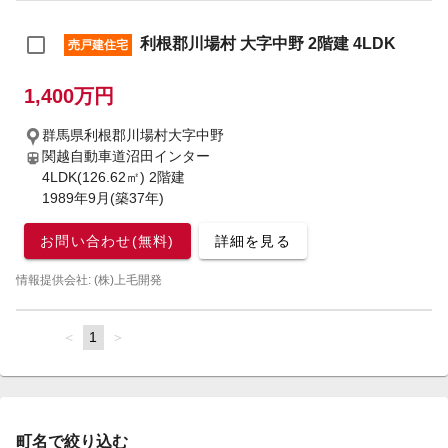
利根郡川場村 大字中野 2階建 4LDK
売戸建住宅
1,400万円
群馬県利根郡川場村大字中野
関越自動車道沼田インター
4LDK(126.62㎡) 2階建
1989年9月(築37年)
お問い合わせ(無料)
詳細を見る
情報提供会社: (株)上毛開発
page
You're
1
page
on
page
町名で絞り込む