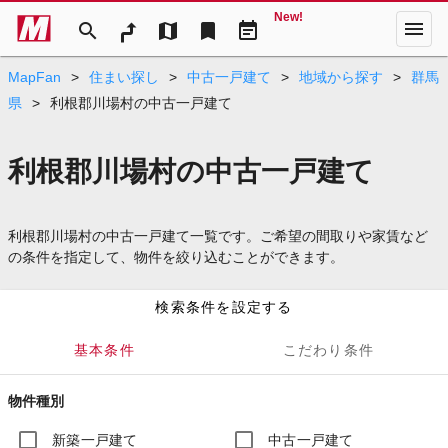
New!
menu
search
map
bookmark
event_note
MapFan
>
住まい探し
>
中古一戸建て
>
地域から探す
>
群馬
県
>
利根郡川場村の中古一戸建て
利根郡川場村の中古一戸建て
利根郡川場村の中古一戸建て一覧です。ご希望の間取りや家賃など
の条件を指定して、物件を絞り込むことができます。
検索条件を設定する
基本条件
こだわり条件
物件種別
新築一戸建て
中古一戸建て