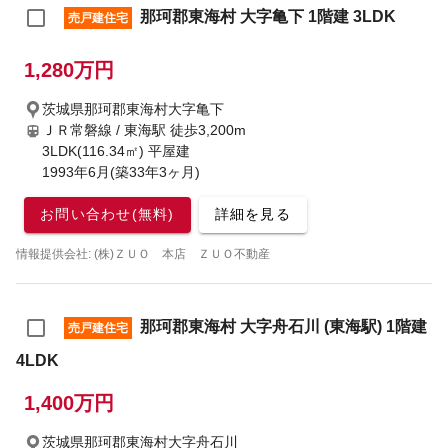
那珂郡東海村 大字亀下 1階建 3LDK
売戸建住宅
1,280万円
茨城県那珂郡東海村大字亀下
ＪＲ常磐線 / 東海駅
徒歩3,200m
3LDK(116.34㎡) 平屋建
1993年6月(築33年3ヶ月)
お問い合わせ(無料)
詳細を見る
情報提供会社: (株)ＺＵＯ 本店 ＺＵＯ不動産
那珂郡東海村 大字舟石川 (東海駅) 1階建
売戸建住宅
4LDK
1,400万円
茨城県那珂郡東海村大字舟石川