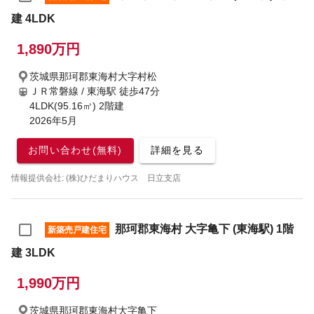
建 4LDK
1,890万円
茨城県那珂郡東海村大字村松
ＪＲ常磐線 / 東海駅
徒歩47分
4LDK(95.16㎡) 2階建
2026年5月
お問い合わせ(無料)
詳細を見る
情報提供会社: (株)ひだまりハウス 日立支店
那珂郡東海村 大字亀下 (東海駅) 1階
新築売戸建住宅
建 3LDK
1,990万円
茨城県那珂郡東海村大字亀下