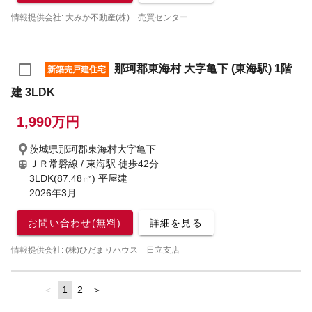
情報提供会社: 大みか不動産(株) 売買センター
那珂郡東海村 大字亀下 (東海駅) 1階
新築売戸建住宅
建 3LDK
1,990万円
茨城県那珂郡東海村大字亀下
ＪＲ常磐線 / 東海駅
徒歩42分
3LDK(87.48㎡) 平屋建
2026年3月
お問い合わせ(無料)
詳細を見る
情報提供会社: (株)ひだまりハウス 日立支店
page
You're
1
page
2
page
on