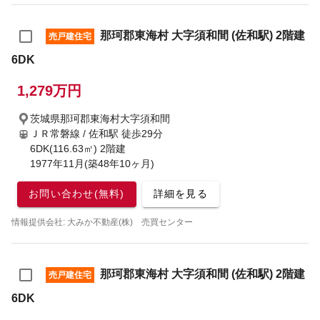
那珂郡東海村 大字須和間 (佐和駅) 2階建
売戸建住宅
6DK
1,279万円
茨城県那珂郡東海村大字須和間
ＪＲ常磐線 / 佐和駅
徒歩29分
6DK(116.63㎡) 2階建
1977年11月(築48年10ヶ月)
お問い合わせ(無料)
詳細を見る
情報提供会社: 大みか不動産(株) 売買センター
那珂郡東海村 大字須和間 (佐和駅) 2階建
売戸建住宅
6DK