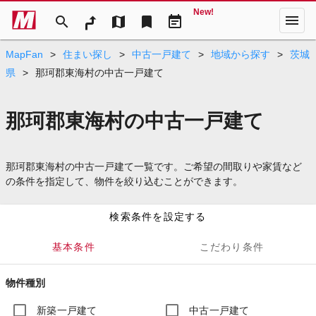
New!
menu
search
map
bookmark
event_note
MapFan
>
住まい探し
>
中古一戸建て
>
地域から探す
>
茨城
県
>
那珂郡東海村の中古一戸建て
那珂郡東海村の中古一戸建て
那珂郡東海村の中古一戸建て一覧です。ご希望の間取りや家賃など
の条件を指定して、物件を絞り込むことができます。
検索条件を設定する
基本条件
こだわり条件
物件種別
新築一戸建て
中古一戸建て