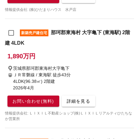
情報提供会社: (株)ひだまりハウス 水戸店
那珂郡東海村 大字亀下 (東海駅) 2階
新築売戸建住宅
建 4LDK
1,890万円
茨城県那珂郡東海村大字亀下
ＪＲ常磐線 / 東海駅
徒歩43分
4LDK(96.38㎡) 2階建
2026年4月
お問い合わせ(無料)
詳細を見る
情報提供会社: ＬＩＸＩＬ不動産ショップ(株)ＬＩＸＩＬリアルティひたちな
か営業所