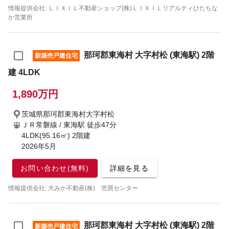
情報提供会社: ＬＩＸＩＬ不動産ショップ(株)ＬＩＸＩＬリアルティひたちな
か営業所
那珂郡東海村 大字村松 (東海駅) 2階
新築売戸建住宅
建 4LDK
1,890万円
茨城県那珂郡東海村大字村松
ＪＲ常磐線 / 東海駅
徒歩47分
4LDK(95.16㎡) 2階建
2026年5月
お問い合わせ(無料)
詳細を見る
情報提供会社: 大みか不動産(株) 売買センター
那珂郡東海村 大字村松 (東海駅) 2階
新築売戸建住宅