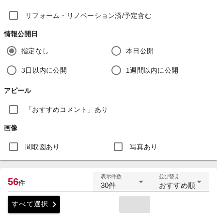
リフォーム・リノベーション済/予定含む
情報公開日
指定なし
本日公開
3日以内に公開
1週間以内に公開
アピール
「おすすめコメント」あり
画像
間取図あり
写真あり
表示件数
並び替え
56
件
30件
おすすめ順
chevron_right
すべて選択