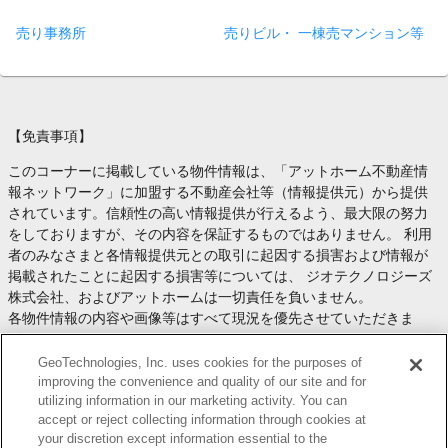
売り事務所
売りビル・ 一棟売マンション等
【免責事項】
このコーナーに掲載している物件情報は、「アットホーム不動産情
報ネットワーク」に加盟する不動産会社等（情報提供元）から提供
されています。信頼性の高い情報提供が行えるよう、最大限の努力
をしておりますが、その内容を保証するものではありません。 利用
者のみなさまと各情報提供元との取引に起因する損害および情報が
掲載されたことに起因する損害等については、 ジオテクノロジーズ
株式会社、およびアットホームは一切責任を負いません。
各物件情報の内容や画像等はすべて現況を優先させていただきま
す。
お取引等（お取引の準備、資金調達等を含みます）の際には、内容
GeoTechnologies, Inc. uses cookies for the purposes of
や契約条件等について、 各情報提供元より十分な説明を受け、ご自
improving the convenience and quality of our site and for
utilizing information in our marketing activity. You can
身でご確認の上、判断してください。
accept or reject collecting information through cookies at
このコーナーへの物件情報のご掲載、その他不動産業務ソリューシ
your discretion except information essential to the
ョン等についての不動産会社様のお問合せは
こちら
からお願いいた