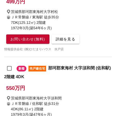
499万円
茨城県那珂郡東海村大字村松
ＪＲ常磐線 / 東海駅
徒歩35分
7DK(125.12㎡) 2階建
1972年3月(築54年6ヶ月)
お問い合わせ(無料)
詳細を見る
情報提供会社: (株)ひだまりハウス 水戸店
那珂郡東海村 大字須和間 (佐和駅)
新着
売戸建住宅
2階建 4DK
550万円
茨城県那珂郡東海村大字須和間
ＪＲ常磐線 / 佐和駅
徒歩31分
4DK(86.11㎡) 2階建
1979年3月(築47年6ヶ月)