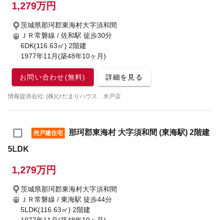
1,279万円
茨城県那珂郡東海村大字須和間
ＪＲ常磐線 / 佐和駅
徒歩30分
6DK(116.63㎡) 2階建
1977年11月(築48年10ヶ月)
お問い合わせ(無料)
詳細を見る
情報提供会社: (株)ひだまりハウス 水戸店
那珂郡東海村 大字須和間 (東海駅) 2階建
売戸建住宅
5LDK
1,279万円
茨城県那珂郡東海村大字須和間
ＪＲ常磐線 / 東海駅
徒歩44分
5LDK(116.63㎡) 2階建