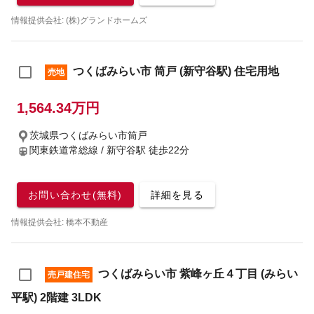
情報提供会社: (株)グランドホームズ
つくばみらい市 筒戸 (新守谷駅) 住宅用地
売地
1,564.34万円
茨城県つくばみらい市筒戸
関東鉄道常総線 / 新守谷駅
徒歩22分
お問い合わせ(無料)
詳細を見る
情報提供会社: 橋本不動産
つくばみらい市 紫峰ヶ丘４丁目 (みらい
売戸建住宅
平駅) 2階建 3LDK