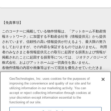
【免責事項】
このコーナーに掲載している物件情報は、「アットホーム不動産情
報ネットワーク」に加盟する不動産会社等（情報提供元）から提供
されています。信頼性の高い情報提供が行えるよう、最大限の努力
をしておりますが、その内容を保証するものではありません。 利用
者のみなさまと各情報提供元との取引に起因する損害および情報が
掲載されたことに起因する損害等については、 ジオテクノロジーズ
株式会社、およびアットホームは一切責任を負いません。
各物件情報の内容や画像等はすべて現況を優先させていただきま
す。
お取引等（お取引の準備、資金調達等を含みます）の際には、内容
GeoTechnologies, Inc. uses cookies for the purposes of
や契約条件等について、 各情報提供元より十分な説明を受け、ご自
improving the convenience and quality of our site and for
utilizing information in our marketing activity. You can
身でご確認の上、判断してください。
accept or reject collecting information through cookies at
このコーナーへの物件情報のご掲載、その他不動産業務ソリューシ
your discretion except information essential to the
ョン等についての不動産会社様のお問合せは
こちら
からお願いいた
functioning of our site.
します。