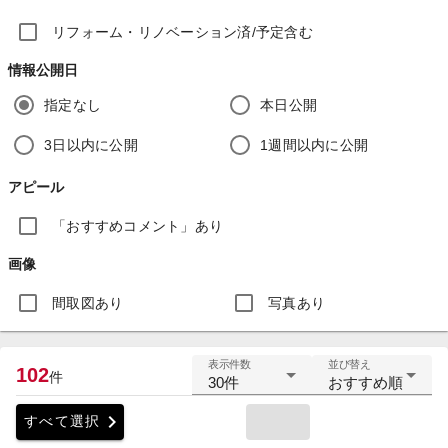
リフォーム・リノベーション済/予定含む
情報公開日
指定なし
本日公開
3日以内に公開
1週間以内に公開
アピール
「おすすめコメント」あり
画像
間取図あり
写真あり
表示件数
並び替え
102
件
30件
おすすめ順
chevron_right
すべて選択