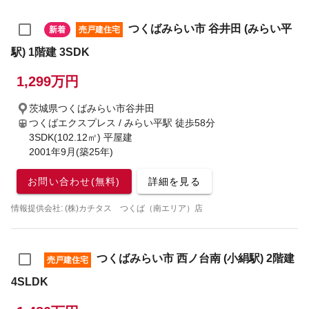
つくばみらい市 谷井田 (みらい平
新着
売戸建住宅
駅) 1階建 3SDK
1,299万円
茨城県つくばみらい市谷井田
つくばエクスプレス / みらい平駅
徒歩58分
3SDK(102.12㎡) 平屋建
2001年9月(築25年)
お問い合わせ(無料)
詳細を見る
情報提供会社: (株)カチタス つくば（南エリア）店
つくばみらい市 西ノ台南 (小絹駅) 2階建
売戸建住宅
4SLDK