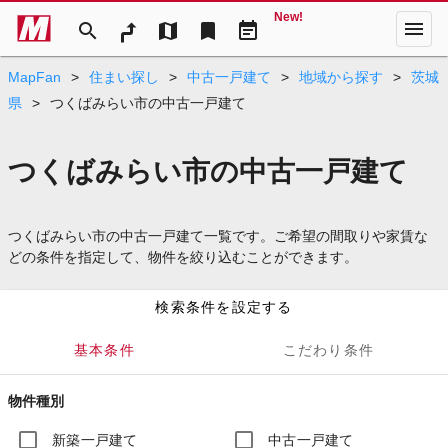
New!
menu
search
map
bookmark
event_note
MapFan
>
住まい探し
>
中古一戸建て
>
地域から探す
>
茨城
県
>
つくばみらい市の中古一戸建て
つくばみらい市の中古一戸建て
つくばみらい市の中古一戸建て一覧です。ご希望の間取りや家賃な
どの条件を指定して、物件を絞り込むことができます。
検索条件を設定する
基本条件
こだわり条件
物件種別
新築一戸建て
中古一戸建て