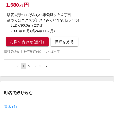
1,680万円
茨城県つくばみらい市紫峰ヶ丘４丁目
つくばエクスプレス / みらい平駅
徒歩14分
3LDK(90.0㎡) 2階建
2001年10月(築24年11ヶ月)
お問い合わせ(無料)
詳細を見る
情報提供会社: 桂不動産(株) つくば本店
page
You're
1
page
2
page
3
page
4
page
on
page
町名で絞り込む
青木 (1)