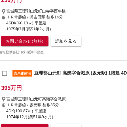
250万円
宮城県亘理郡山元町山寺字西牛橋
ＪＲ常磐線 / 浜吉田駅
徒歩14分
4SDK(66.19㎡) 平屋建
1975年7月(築51年2ヶ月)
お問い合わせ(無料)
詳細を見る
情報提供会社: (株)栄翔不動産
亘理郡山元町 高瀬字合戦原 (坂元駅) 1階建 4D
売戸建住宅
395万円
宮城県亘理郡山元町高瀬字合戦原
ＪＲ常磐線 / 坂元駅
徒歩35分
4DK(100.87㎡) 平屋建
1974年12月(築51年9ヶ月)