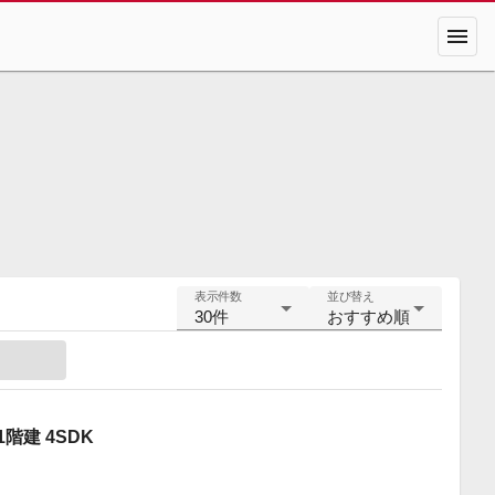
menu
表示件数
並び替え
30件
おすすめ順
階建 4SDK