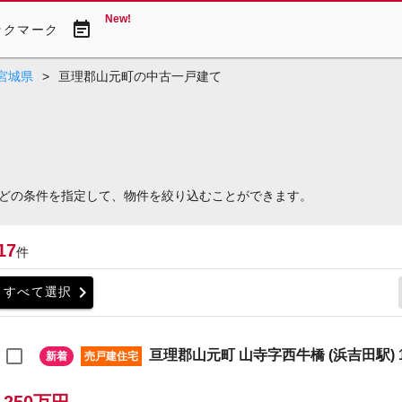
New!
event_note
ックマーク
宮城県
>
亘理郡山元町の中古一戸建て
どの条件を指定して、物件を絞り込むことができます。
17
件
chevron_right
すべて選択
亘理郡山元町 山寺字西牛橋 (浜吉田駅) 1
新着
売戸建住宅