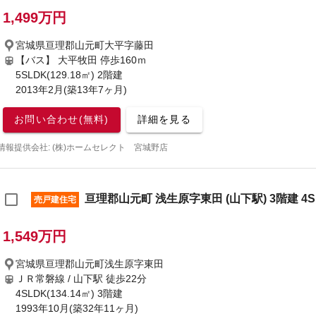
1,499万円
宮城県亘理郡山元町大平字藤田
【バス】 大平牧田 停歩160ｍ
5SLDK(129.18㎡) 2階建
2013年2月(築13年7ヶ月)
お問い合わせ(無料)
詳細を見る
情報提供会社: (株)ホームセレクト 宮城野店
亘理郡山元町 浅生原字東田 (山下駅) 3階建 4S
売戸建住宅
1,549万円
宮城県亘理郡山元町浅生原字東田
ＪＲ常磐線 / 山下駅
徒歩22分
4SLDK(134.14㎡) 3階建
1993年10月(築32年11ヶ月)