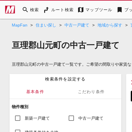
search
map
bookmark
検索
ルート検索
マップツール
ブ
MapFan
>
住まい探し
>
中古一戸建て
>
地域から探す
>
亘理郡山元町の中古一戸建て
亘理郡山元町の中古一戸建て一覧です。ご希望の間取りや家賃な
検索条件を設定する
基本条件
こだわり条件
物件種別
新築一戸建て
中古一戸建て