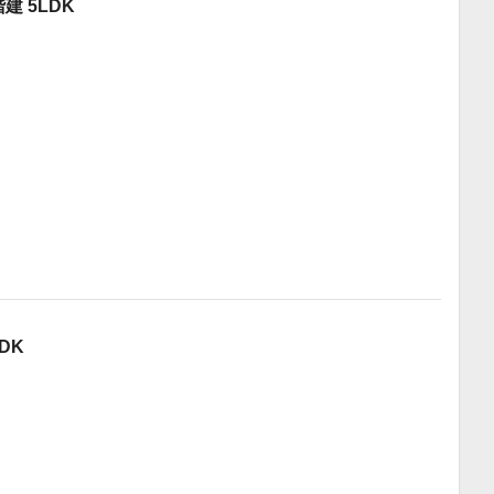
建 5LDK
DK