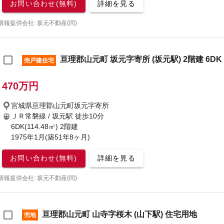
お問い合わせ(無料)
詳細を見る
情報提供会社: 坂元不動産(同)
亘理郡山元町 坂元字寄所 (坂元駅) 2階建 6DK
売戸建住宅
470万円
宮城県亘理郡山元町坂元字寄所
ＪＲ常磐線 / 坂元駅
徒歩10分
6DK(114.48㎡) 2階建
1975年1月(築51年8ヶ月)
お問い合わせ(無料)
詳細を見る
情報提供会社: 坂元不動産(同)
亘理郡山元町 山寺字桜木 (山下駅) 住宅用地
売地