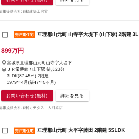
情報提供会社: (株)建築工房零
亘理郡山元町 山寺字大堤下 (山下駅) 2階建 3L
売戸建住宅
899万円
宮城県亘理郡山元町山寺字大堤下
ＪＲ常磐線 / 山下駅
徒歩23分
3LDK(87.45㎡) 2階建
1979年4月(築47年5ヶ月)
お問い合わせ(無料)
詳細を見る
情報提供会社: (株)カチタス 大河原店
亘理郡山元町 大平字藤田 2階建 5SLDK
売戸建住宅