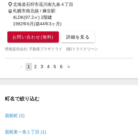
北海道石狩市花川南九条４丁目
札幌市南北線 / 麻生駅
4LDK(97.2㎡) 2階建
1982年6月(築44年3ヶ月)
お問い合わせ(無料)
詳細を見る
情報提供会社: 不動産プラザトライ (株)トライクリーン
page
You're
1
page
2
page
3
page
4
page
5
page
6
page
on
page
町名で絞り込む
親船町 (1)
親船東一条１丁目 (1)