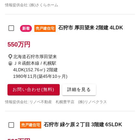
情報提供会社: (株)さくらホーム
石狩市 厚田望来 2階建 4LDK
新着
売戸建住宅
550万円
北海道石狩市厚田望来
ＪＲ函館本線 / 札幌駅
4LDK(152.76㎡) 2階建
1980年11月(築45年10ヶ月)
お問い合わせ(無料)
詳細を見る
情報提供会社: リノベ不動産 札幌豊平店 (株)リノベクラス
石狩市 緑ケ原２丁目 3階建 6SLDK
売戸建住宅