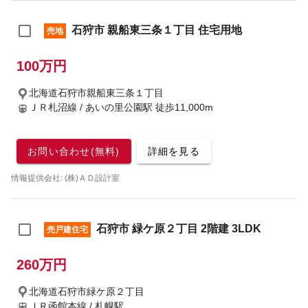
石狩市 親船東三条１丁目 住宅用地
売地
100万円
北海道石狩市親船東三条１丁目
ＪＲ札沼線 / あいの里公園駅
徒歩11,000m
お問い合わせ(無料)
詳細を見る
情報提供会社: (株)ＡＤ設計室
石狩市 緑ケ原２丁目 2階建 3LDK
売戸建住宅
260万円
北海道石狩市緑ケ原２丁目
ＪＲ函館本線 / 札幌駅