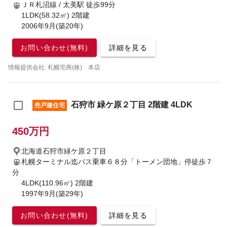
ＪＲ札沼線 / 太美駅
徒歩99分
1LDK(58.32㎡) 2階建
2006年9月(築20年)
お問い合わせ(無料)
詳細を見る
情報提供会社: 札幌宅商(株) 本店
石狩市 緑ケ原２丁目 2階建 4LDK
売戸建住宅
450万円
北海道石狩市緑ケ原２丁目
札幌ターミナル迄バス乗車６８分「トーメン団地」停徒歩７
分
4LDK(110.96㎡) 2階建
1997年9月(築29年)
お問い合わせ(無料)
詳細を見る