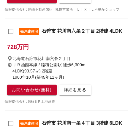
情報提供会社: 尾崎不動産(株) 札幌営業所 ＬＩＸＩＬ不動産ショップ
石狩市 花川南六条２丁目 2階建 4LDK
売戸建住宅
728万円
北海道石狩市花川南六条２丁目
ＪＲ函館本線 / 稲積公園駅
徒歩6,300m
4LDK(93.57㎡) 2階建
1980年10月(築45年11ヶ月)
お問い合わせ(無料)
詳細を見る
情報提供会社: (株)ＳＰ土地建物
石狩市 花川南一条４丁目 3階建 6LDK
売戸建住宅