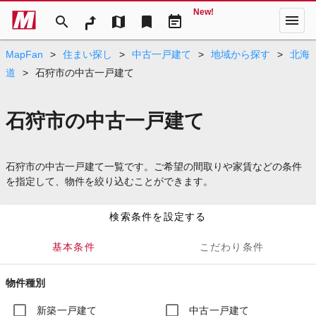
New!
menu
search
map
bookmark
event_note
MapFan
>
住まい探し
>
中古一戸建て
>
地域から探す
>
北海
道
>
石狩市の中古一戸建て
石狩市の中古一戸建て
石狩市の中古一戸建て一覧です。ご希望の間取りや家賃などの条件
を指定して、物件を絞り込むことができます。
検索条件を設定する
基本条件
こだわり条件
物件種別
新築一戸建て
中古一戸建て