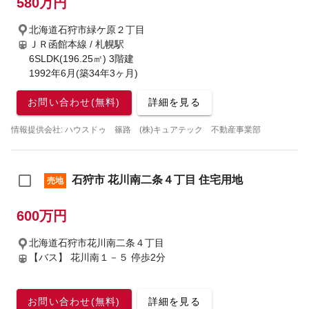
580万円
北海道石狩市緑ケ原２丁目
ＪＲ函館本線 / 札幌駅
6SLDK(196.25㎡) 3階建
1992年6月(築34年3ヶ月)
お問い合わせ(無料)
詳細を見る
情報提供会社: ハウスドゥ 篠路 (株)キュアテック 不動産事業部
石狩市 花川南二条４丁目 住宅用地
売地
600万円
北海道石狩市花川南二条４丁目
【バス】 花川南１－５ 停歩2分
お問い合わせ(無料)
詳細を見る