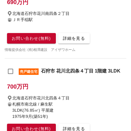
690万円
北海道石狩市花川南四条２丁目
ＪＲ手稲駅
お問い合わせ(無料)
詳細を見る
情報提供会社: (有)相澤建設 アイザワホーム
石狩市 花川北四条４丁目 1階建 3LDK
売戸建住宅
700万円
北海道石狩市花川北四条４丁目
札幌市南北線 / 麻生駅
3LDK(76.85㎡) 平屋建
1975年9月(築51年)
お問い合わせ(無料)
詳細を見る