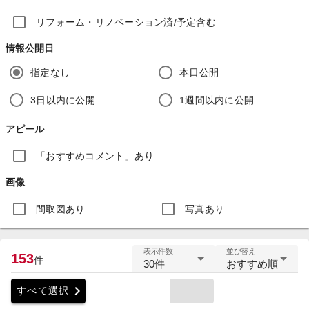
リフォーム・リノベーション済/予定含む
情報公開日
指定なし
本日公開
3日以内に公開
1週間以内に公開
アピール
「おすすめコメント」あり
画像
間取図あり
写真あり
表示件数
並び替え
153
件
30件
おすすめ順
chevron_right
すべて選択