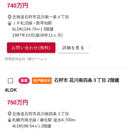
740万円
北海道石狩市花川南一条４丁目
ＪＲ札沼線 / 新琴似駅
6LDK(184.79㎡) 3階建
1987年10月(築38年11ヶ月)
お問い合わせ(無料)
詳細を見る
情報提供会社: (株)リームス
石狩市 花川南四条３丁目 2階建
新着
売戸建住宅
4LDK
750万円
北海道石狩市花川南四条３丁目
札幌市南北線 / 麻生駅
徒歩6,700m
4LDK(98.54㎡) 2階建