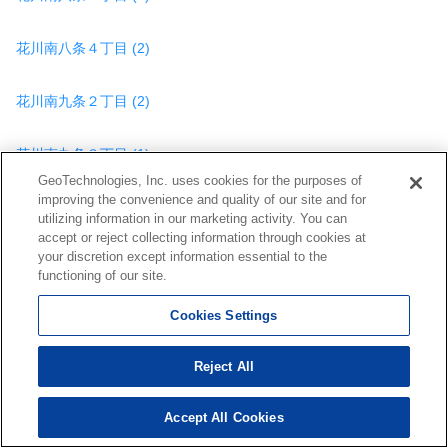
花川南八条４丁目 (2)
花川南九条２丁目 (2)
花川南九条３丁目 (1)
GeoTechnologies, Inc. uses cookies for the purposes of
improving the convenience and quality of our site and for
花川南九条４丁目 (1)
utilizing information in our marketing activity. You can
accept or reject collecting information through cookies at
your discretion except information essential to the
花川南十条２丁目 (4)
functioning of our site.
花川南十条３丁目 (2)
Cookies Settings
花畔 (1)
Reject All
Accept All Cookies
緑ケ原２丁目 (3)
153
検索結果を見る
件