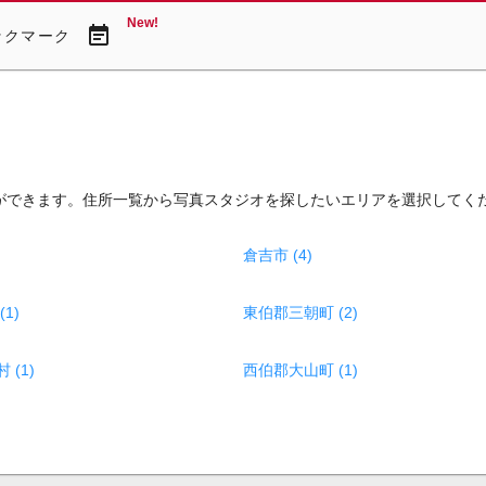
New!
event_note
ックマーク
ができます。住所一覧から写真スタジオを探したいエリアを選択してく
倉吉市 (4)
1)
東伯郡三朝町 (2)
(1)
西伯郡大山町 (1)