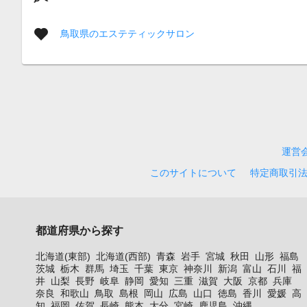
鳥取県のエステティックサロン
運営
このサイトについて
特定商取引
都道府県から探す
北海道(東部)
北海道(西部)
青森
岩手
宮城
秋田
山形
福島
茨城
栃木
群馬
埼玉
千葉
東京
神奈川
新潟
富山
石川
福
井
山梨
長野
岐阜
静岡
愛知
三重
滋賀
大阪
京都
兵庫
奈良
和歌山
鳥取
島根
岡山
広島
山口
徳島
香川
愛媛
高
知
福岡
佐賀
長崎
熊本
大分
宮崎
鹿児島
沖縄