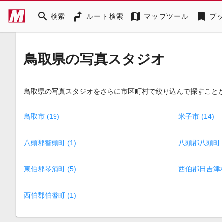
search
map
bookmark
検索
ルート検索
マップツール
ブ
鳥取県の写真スタジオ
鳥取県の写真スタジオをさらに市区町村で絞り込んで探すこと
鳥取市 (19)
米子市 (14)
八頭郡智頭町 (1)
八頭郡八頭町 (
東伯郡琴浦町 (5)
西伯郡日吉津村 
西伯郡伯耆町 (1)