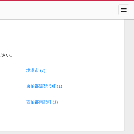
menu
ださい。
境港市 (7)
東伯郡湯梨浜町 (1)
西伯郡南部町 (1)