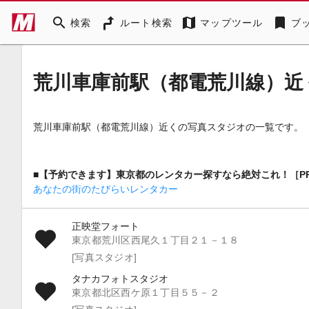
search
map
bookmark
検索
ルート検索
マップツール
ブ
荒川車庫前駅（都電荒川線）近
荒川車庫前駅（都電荒川線）近くの写真スタジオの一覧です。
■【予約できます】東京都のレンタカー探すなら絶対これ！［P
あなたの街のたびらいレンタカー
正映堂フォート
東京都荒川区西尾久１丁目２１－１８
[写真スタジオ]
タナカフォトスタジオ
東京都北区西ケ原１丁目５５－２