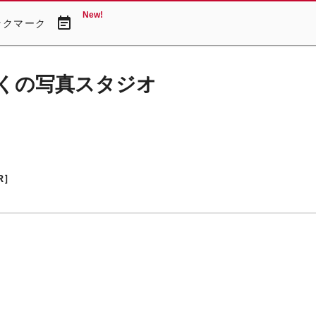
New!
event_note
ックマーク
くの写真スタジオ
R］