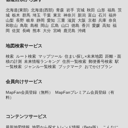
北海道(東部)
北海道(西部)
青森
岩手
宮城
秋田
山形
福島
茨
城
栃木
群馬
埼玉
千葉
東京
神奈川
新潟
富山
石川
福井
山梨
長野
岐阜
静岡
愛知
三重
滋賀
大阪
京都
兵庫
奈良
和歌山
鳥取
島根
岡山
広島
山口
徳島
香川
愛媛
高知
福
岡
佐賀
長崎
熊本
大分
宮崎
鹿児島
沖縄
地図検索サービス
検索
ルート検索
マップツール
住まい探し×未来地図
距離・面
積の計測
未来情報ランキング
住所一覧検索
郵便番号検索
駅
一覧検索
ジャンル一覧検索
ブックマーク
おでかけプラン
会員向けサービス
MapFan会員登録（無料）
MapFanプレミアム会員登録（有
料）
コンテンツサービス
最新地図情報
地図から探すトレンド情報（Beta版）
こんなに