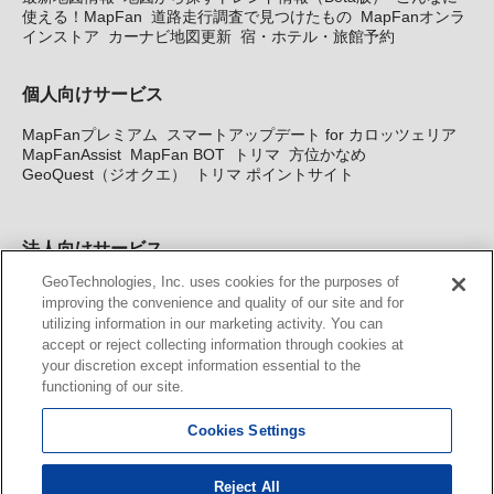
使える！MapFan
道路走行調査で見つけたもの
MapFanオンラ
インストア
カーナビ地図更新
宿・ホテル・旅館予約
個人向けサービス
MapFanプレミアム
スマートアップデート for カロッツェリア
MapFanAssist
MapFan BOT
トリマ
方位かなめ
GeoQuest（ジオクエ）
トリマ ポイントサイト
法人向けサービス
GeoTechnologies, Inc. uses cookies for the purposes of
法人向け地図・位置情報サービス
WEBサイト・システム向け地
improving the convenience and quality of our site and for
図API
Windows PC向け地図開発キット
MapFan DB
住所確認
utilizing information in our marketing activity. You can
サービス
MAP WORLD+
トリマ広告
Geo-Research
スグロ
accept or reject collecting information through cookies at
ジ
your discretion except information essential to the
functioning of our site.
カーナビ地図更新サービス
Cookies Settings
MapFan スマートメンバーズ
カロッツェリア地図割プラス
KENWOOD MapFan Club
Reject All