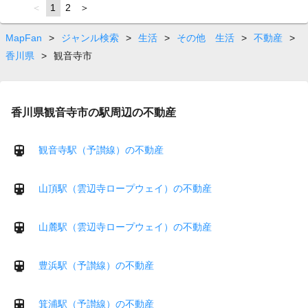
page
You're
1
page
2
page
on
page
MapFan
>
ジャンル検索
>
生活
>
その他 生活
>
不動産
>
香川県
>
観音寺市
香川県観音寺市の駅周辺の不動産
観音寺駅（予讃線）の不動産
山頂駅（雲辺寺ロープウェイ）の不動産
山麓駅（雲辺寺ロープウェイ）の不動産
豊浜駅（予讃線）の不動産
箕浦駅（予讃線）の不動産