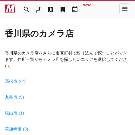
New!
menu
search
map
bookmark
event_note
香川県のカメラ店
香川県のカメラ店をさらに市区町村で絞り込んで探すことができ
ます。住所一覧からカメラ店を探したいエリアを選択してくださ
い。
高松市 (44)
丸亀市 (9)
坂出市 (1)
善通寺市 (3)