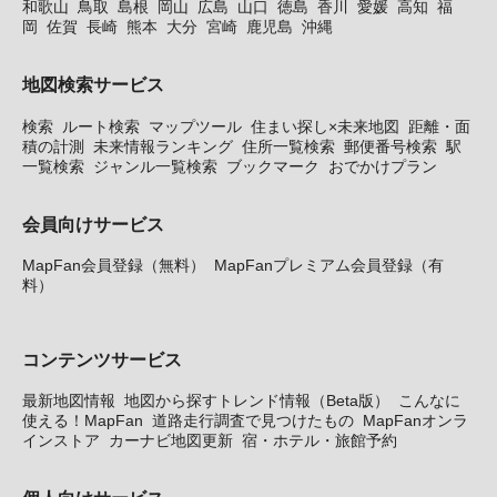
和歌山
鳥取
島根
岡山
広島
山口
徳島
香川
愛媛
高知
福
岡
佐賀
長崎
熊本
大分
宮崎
鹿児島
沖縄
地図検索サービス
検索
ルート検索
マップツール
住まい探し×未来地図
距離・面
積の計測
未来情報ランキング
住所一覧検索
郵便番号検索
駅
一覧検索
ジャンル一覧検索
ブックマーク
おでかけプラン
会員向けサービス
MapFan会員登録（無料）
MapFanプレミアム会員登録（有
料）
コンテンツサービス
最新地図情報
地図から探すトレンド情報（Beta版）
こんなに
使える！MapFan
道路走行調査で見つけたもの
MapFanオンラ
インストア
カーナビ地図更新
宿・ホテル・旅館予約