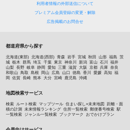
利用者情報の外部送信について
プレミアム会員登録の変更・解除
広告掲載のお問合せ
都道府県から探す
北海道(東部)
北海道(西部)
青森
岩手
宮城
秋田
山形
福島
茨
城
栃木
群馬
埼玉
千葉
東京
神奈川
新潟
富山
石川
福井
山梨
長野
岐阜
静岡
愛知
三重
滋賀
大阪
京都
兵庫
奈良
和歌山
鳥取
島根
岡山
広島
山口
徳島
香川
愛媛
高知
福
岡
佐賀
長崎
熊本
大分
宮崎
鹿児島
沖縄
地図検索サービス
検索
ルート検索
マップツール
住まい探し×未来地図
距離・面
積の計測
未来情報ランキング
住所一覧検索
郵便番号検索
駅
一覧検索
ジャンル一覧検索
ブックマーク
おでかけプラン
会員向けサービス