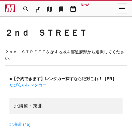
New!
menu
search
map
bookmark
event_note
２ｎｄ ＳＴＲＥＥＴ
２ｎｄ ＳＴＲＥＥＴを探す地域を都道府県から選択してくださ
い。
■【予約できます】レンタカー探すなら絶対これ！［PR］
たびらいレンタカー
北海道・東北
北海道 (45)