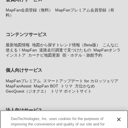
MapFan会員登録（無料）
MapFanプレミアム会員登録（有
料）
コンテンツサービス
最新地図情報
地図から探すトレンド情報（Beta版）
こんなに
使える！MapFan
道路走行調査で見つけたもの
MapFanオンラ
インストア
カーナビ地図更新
宿・ホテル・旅館予約
個人向けサービス
MapFanプレミアム
スマートアップデート for カロッツェリア
MapFanAssist
MapFan BOT
トリマ
方位かなめ
GeoQuest（ジオクエ）
トリマ ポイントサイト
法人向けサービス
GeoTechnologies, Inc. uses cookies for the purposes of
法人向け地図・位置情報サービス
WEBサイト・システム向け地
improving the convenience and quality of our site and for
図API
Windows PC向け地図開発キット
MapFan DB
住所確認