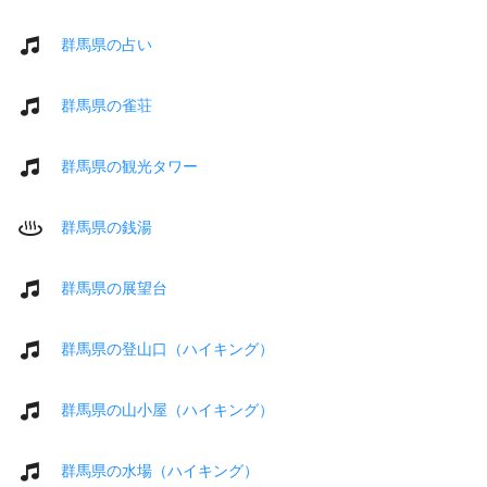
群馬県の占い
群馬県の雀荘
群馬県の観光タワー
群馬県の銭湯
群馬県の展望台
群馬県の登山口（ハイキング）
群馬県の山小屋（ハイキング）
群馬県の水場（ハイキング）