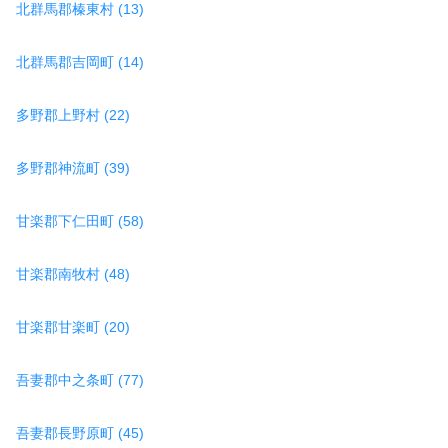
北群馬郡榛東村 (13)
北群馬郡吉岡町 (14)
多野郡上野村 (22)
多野郡神流町 (39)
甘楽郡下仁田町 (58)
甘楽郡南牧村 (48)
甘楽郡甘楽町 (20)
吾妻郡中之条町 (77)
吾妻郡長野原町 (45)