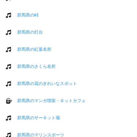
群馬県の峠
群馬県の灯台
群馬県の紅葉名所
群馬県のさくら名所
群馬県の花のきれいなスポット
群馬県のマンガ喫茶・ネットカフェ
群馬県のサーキット場
群馬県のマリンスポーツ