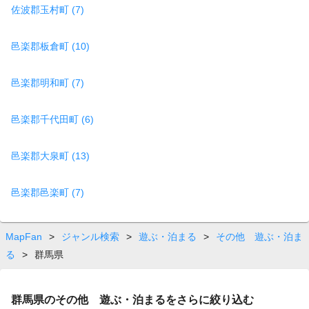
佐波郡玉村町 (7)
邑楽郡板倉町 (10)
邑楽郡明和町 (7)
邑楽郡千代田町 (6)
邑楽郡大泉町 (13)
邑楽郡邑楽町 (7)
MapFan
>
ジャンル検索
>
遊ぶ・泊まる
>
その他 遊ぶ・泊ま
る
>
群馬県
群馬県のその他 遊ぶ・泊まるをさらに絞り込む