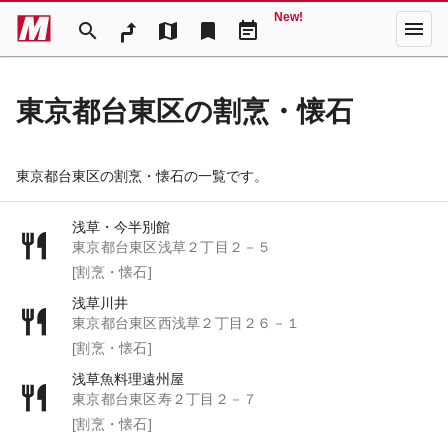
New!
menu
search
map
bookmark
event_note
東京都台東区の割烹・懐石
東京都台東区の割烹・懐石の一覧です。
浅草・今半別館
東京都台東区浅草２丁目２－５
[割烹・懐石]
浅草川井
東京都台東区西浅草２丁目２６－１
[割烹・懐石]
浅草魚料理遠州屋
東京都台東区寿２丁目２－７
[割烹・懐石]