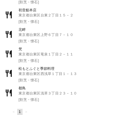
[割烹・懐石]
初音鮨本店
東京都台東区台東２丁目１５－２
[割烹・懐石]
北畔
東京都台東区上野６丁目７－１０
[割烹・懐石]
梵
東京都台東区竜泉１丁目２－１１
[割烹・懐石]
松もとふぐと季節料理
東京都台東区西浅草１丁目１－１３
[割烹・懐石]
都鳥
東京都台東区浅草３丁目２３－１０
[割烹・懐石]
page
You're
1
page