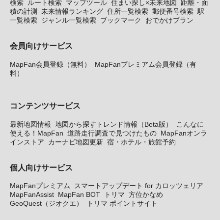
検索
ルート検索
マップツール
住まい探し×未来地図
距離・面
積の計測
未来情報ランキング
住所一覧検索
郵便番号検索
駅
一覧検索
ジャンル一覧検索
ブックマーク
おでかけプラン
会員向けサービス
MapFan会員登録（無料）
MapFanプレミアム会員登録（有
料）
コンテンツサービス
最新地図情報
地図から探すトレンド情報（Beta版）
こんなに
使える！MapFan
道路走行調査で見つけたもの
MapFanオンラ
インストア
カーナビ地図更新
宿・ホテル・旅館予約
個人向けサービス
MapFanプレミアム
スマートアップデート for カロッツェリア
MapFanAssist
MapFan BOT
トリマ
方位かなめ
GeoQuest（ジオクエ）
トリマ ポイントサイト