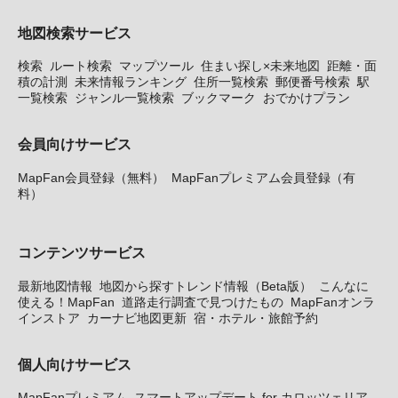
地図検索サービス
検索
ルート検索
マップツール
住まい探し×未来地図
距離・面
積の計測
未来情報ランキング
住所一覧検索
郵便番号検索
駅
一覧検索
ジャンル一覧検索
ブックマーク
おでかけプラン
会員向けサービス
MapFan会員登録（無料）
MapFanプレミアム会員登録（有
料）
コンテンツサービス
最新地図情報
地図から探すトレンド情報（Beta版）
こんなに
使える！MapFan
道路走行調査で見つけたもの
MapFanオンラ
インストア
カーナビ地図更新
宿・ホテル・旅館予約
個人向けサービス
MapFanプレミアム
スマートアップデート for カロッツェリア