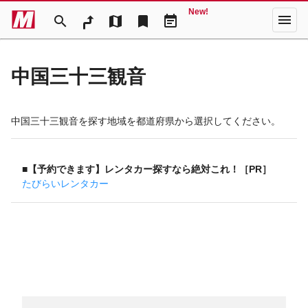
New!
menu
search
map
bookmark
event_note
中国三十三観音
中国三十三観音を探す地域を都道府県から選択してください。
■【予約できます】レンタカー探すなら絶対これ！［PR］
たびらいレンタカー