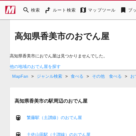
search
map
bookmark
検索
ルート検索
マップツール
ブ
高知県香美市のおでん屋
高知県香美市におでん屋は見つかりませんでした。
他の地域のおでん屋を探す
MapFan
>
ジャンル検索
>
食べる
>
その他 食べる
>
お
高知県香美市の駅周辺のおでん屋
繁藤駅（土讃線）のおでん屋
土佐山田駅（土讃線）のおでん屋