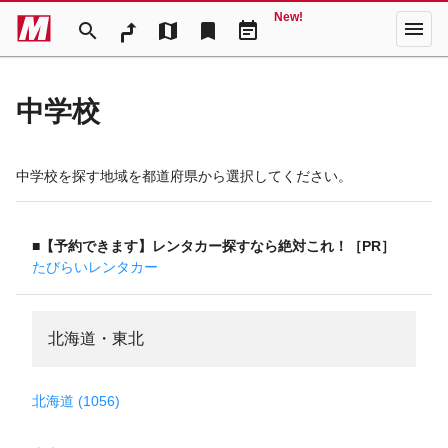
New!
menu
search
map
bookmark
event_note
中学校
中学校を探す地域を都道府県から選択してください。
■【予約できます】レンタカー探すなら絶対これ！［PR］
たびらいレンタカー
北海道・東北
北海道 (1056)