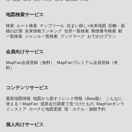
地図検索サービス
検索
ルート検索
マップツール
住まい探し×未来地図
距離・面
積の計測
未来情報ランキング
住所一覧検索
郵便番号検索
駅
一覧検索
ジャンル一覧検索
ブックマーク
おでかけプラン
会員向けサービス
MapFan会員登録（無料）
MapFanプレミアム会員登録（有
料）
コンテンツサービス
最新地図情報
地図から探すトレンド情報（Beta版）
こんなに
使える！MapFan
道路走行調査で見つけたもの
MapFanオンラ
インストア
カーナビ地図更新
宿・ホテル・旅館予約
個人向けサービス