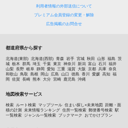
利用者情報の外部送信について
プレミアム会員登録の変更・解除
広告掲載のお問合せ
都道府県から探す
北海道(東部)
北海道(西部)
青森
岩手
宮城
秋田
山形
福島
茨
城
栃木
群馬
埼玉
千葉
東京
神奈川
新潟
富山
石川
福井
山梨
長野
岐阜
静岡
愛知
三重
滋賀
大阪
京都
兵庫
奈良
和歌山
鳥取
島根
岡山
広島
山口
徳島
香川
愛媛
高知
福
岡
佐賀
長崎
熊本
大分
宮崎
鹿児島
沖縄
地図検索サービス
検索
ルート検索
マップツール
住まい探し×未来地図
距離・面
積の計測
未来情報ランキング
住所一覧検索
郵便番号検索
駅
一覧検索
ジャンル一覧検索
ブックマーク
おでかけプラン