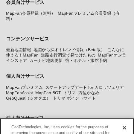
会員向けサービス
MapFan会員登録（無料）
MapFanプレミアム会員登録（有
料）
コンテンツサービス
最新地図情報
地図から探すトレンド情報（Beta版）
こんなに
使える！MapFan
道路走行調査で見つけたもの
MapFanオンラ
インストア
カーナビ地図更新
宿・ホテル・旅館予約
個人向けサービス
MapFanプレミアム
スマートアップデート for カロッツェリア
MapFanAssist
MapFan BOT
トリマ
方位かなめ
GeoQuest（ジオクエ）
トリマ ポイントサイト
法人向けサービス
GeoTechnologies, Inc. uses cookies for the purposes of
法人向け地図・位置情報サービス
WEBサイト・システム向け地
improving the convenience and quality of our site and for