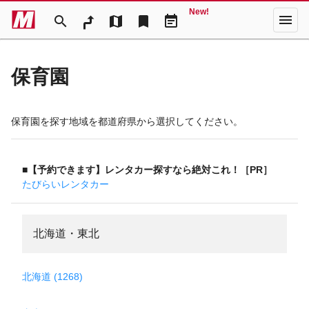
New!
menu
search
map
bookmark
event_note
保育園
保育園を探す地域を都道府県から選択してください。
■【予約できます】レンタカー探すなら絶対これ！［PR］
たびらいレンタカー
北海道・東北
北海道 (1268)