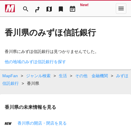
New!
menu
search
map
bookmark
event_note
香川県のみずほ信託銀行
香川県にみずほ信託銀行は見つかりませんでした。
他の地域のみずほ信託銀行を探す
MapFan
>
ジャンル検索
>
生活
>
その他 金融機関
>
みずほ
信託銀行
>
香川県
香川県の未来情報を見る
香川県の開店・閉店を見る