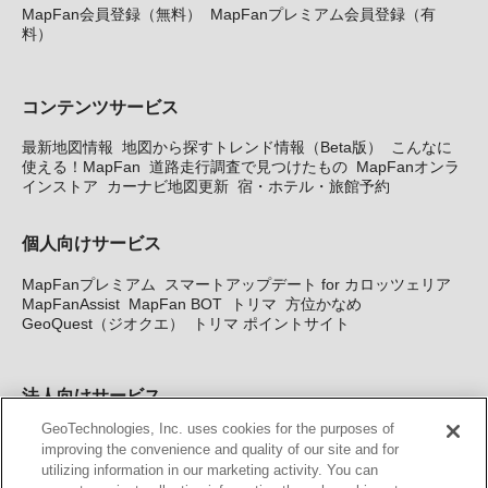
MapFan会員登録（無料）
MapFanプレミアム会員登録（有
料）
コンテンツサービス
最新地図情報
地図から探すトレンド情報（Beta版）
こんなに
使える！MapFan
道路走行調査で見つけたもの
MapFanオンラ
インストア
カーナビ地図更新
宿・ホテル・旅館予約
個人向けサービス
MapFanプレミアム
スマートアップデート for カロッツェリア
MapFanAssist
MapFan BOT
トリマ
方位かなめ
GeoQuest（ジオクエ）
トリマ ポイントサイト
法人向けサービス
GeoTechnologies, Inc. uses cookies for the purposes of
法人向け地図・位置情報サービス
WEBサイト・システム向け地
improving the convenience and quality of our site and for
図API
Windows PC向け地図開発キット
MapFan DB
住所確認
utilizing information in our marketing activity. You can
サービス
MAP WORLD+
トリマ広告
Geo-Research
スグロ