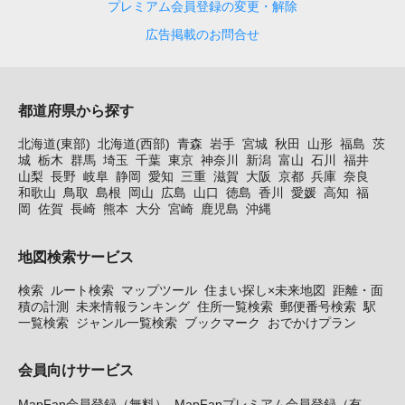
プレミアム会員登録の変更・解除
広告掲載のお問合せ
都道府県から探す
北海道(東部)
北海道(西部)
青森
岩手
宮城
秋田
山形
福島
茨
城
栃木
群馬
埼玉
千葉
東京
神奈川
新潟
富山
石川
福井
山梨
長野
岐阜
静岡
愛知
三重
滋賀
大阪
京都
兵庫
奈良
和歌山
鳥取
島根
岡山
広島
山口
徳島
香川
愛媛
高知
福
岡
佐賀
長崎
熊本
大分
宮崎
鹿児島
沖縄
地図検索サービス
検索
ルート検索
マップツール
住まい探し×未来地図
距離・面
積の計測
未来情報ランキング
住所一覧検索
郵便番号検索
駅
一覧検索
ジャンル一覧検索
ブックマーク
おでかけプラン
会員向けサービス
MapFan会員登録（無料）
MapFanプレミアム会員登録（有