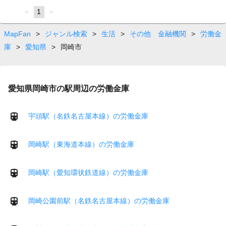
page
You're
1
page
on
page
MapFan
>
ジャンル検索
>
生活
>
その他 金融機関
>
労働金
庫
>
愛知県
>
岡崎市
愛知県岡崎市の駅周辺の労働金庫
宇頭駅（名鉄名古屋本線）の労働金庫
岡崎駅（東海道本線）の労働金庫
岡崎駅（愛知環状鉄道線）の労働金庫
岡崎公園前駅（名鉄名古屋本線）の労働金庫