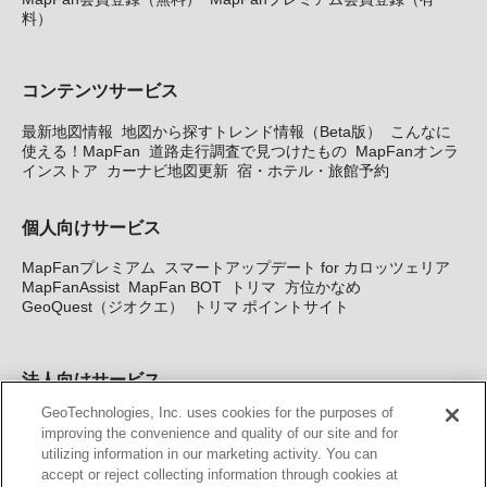
料）
コンテンツサービス
最新地図情報
地図から探すトレンド情報（Beta版）
こんなに
使える！MapFan
道路走行調査で見つけたもの
MapFanオンラ
インストア
カーナビ地図更新
宿・ホテル・旅館予約
個人向けサービス
MapFanプレミアム
スマートアップデート for カロッツェリア
MapFanAssist
MapFan BOT
トリマ
方位かなめ
GeoQuest（ジオクエ）
トリマ ポイントサイト
法人向けサービス
GeoTechnologies, Inc. uses cookies for the purposes of
法人向け地図・位置情報サービス
WEBサイト・システム向け地
improving the convenience and quality of our site and for
図API
Windows PC向け地図開発キット
MapFan DB
住所確認
utilizing information in our marketing activity. You can
サービス
MAP WORLD+
トリマ広告
Geo-Research
スグロ
accept or reject collecting information through cookies at
ジ