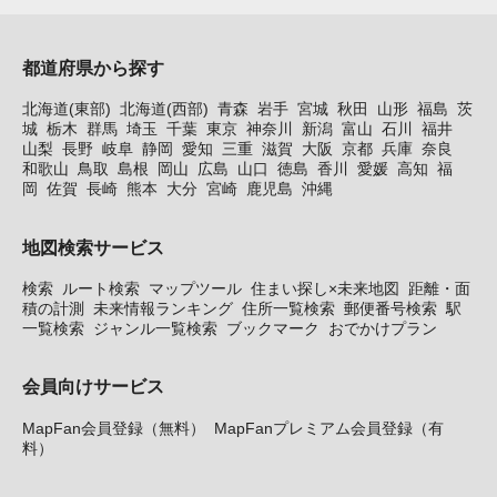
都道府県から探す
北海道(東部)
北海道(西部)
青森
岩手
宮城
秋田
山形
福島
茨
城
栃木
群馬
埼玉
千葉
東京
神奈川
新潟
富山
石川
福井
山梨
長野
岐阜
静岡
愛知
三重
滋賀
大阪
京都
兵庫
奈良
和歌山
鳥取
島根
岡山
広島
山口
徳島
香川
愛媛
高知
福
岡
佐賀
長崎
熊本
大分
宮崎
鹿児島
沖縄
地図検索サービス
検索
ルート検索
マップツール
住まい探し×未来地図
距離・面
積の計測
未来情報ランキング
住所一覧検索
郵便番号検索
駅
一覧検索
ジャンル一覧検索
ブックマーク
おでかけプラン
会員向けサービス
MapFan会員登録（無料）
MapFanプレミアム会員登録（有
料）