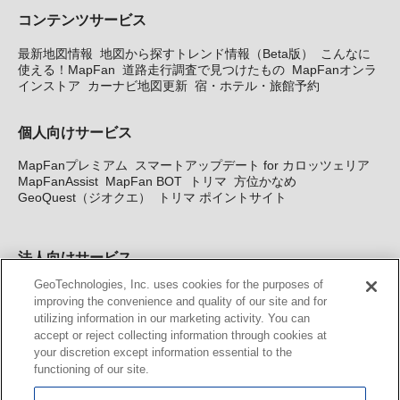
コンテンツサービス
最新地図情報
地図から探すトレンド情報（Beta版）
こんなに
使える！MapFan
道路走行調査で見つけたもの
MapFanオンラ
インストア
カーナビ地図更新
宿・ホテル・旅館予約
個人向けサービス
MapFanプレミアム
スマートアップデート for カロッツェリア
MapFanAssist
MapFan BOT
トリマ
方位かなめ
GeoQuest（ジオクエ）
トリマ ポイントサイト
法人向けサービス
GeoTechnologies, Inc. uses cookies for the purposes of
法人向け地図・位置情報サービス
WEBサイト・システム向け地
improving the convenience and quality of our site and for
図API
Windows PC向け地図開発キット
MapFan DB
住所確認
utilizing information in our marketing activity. You can
サービス
MAP WORLD+
トリマ広告
Geo-Research
スグロ
accept or reject collecting information through cookies at
ジ
your discretion except information essential to the
functioning of our site.
カーナビ地図更新サービス