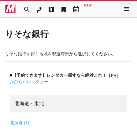
New!
menu
search
map
bookmark
event_note
りそな銀行
りそな銀行を探す地域を都道府県から選択してください。
■【予約できます】レンタカー探すなら絶対これ！［PR］
たびらいレンタカー
北海道・東北
北海道 (1)