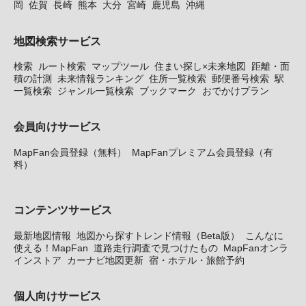
岡
佐賀
長崎
熊本
大分
宮崎
鹿児島
沖縄
地図検索サービス
検索
ルート検索
マップツール
住まい探し×未来地図
距離・面
積の計測
未来情報ランキング
住所一覧検索
郵便番号検索
駅
一覧検索
ジャンル一覧検索
ブックマーク
おでかけプラン
会員向けサービス
MapFan会員登録（無料）
MapFanプレミアム会員登録（有
料）
コンテンツサービス
最新地図情報
地図から探すトレンド情報（Beta版）
こんなに
使える！MapFan
道路走行調査で見つけたもの
MapFanオンラ
インストア
カーナビ地図更新
宿・ホテル・旅館予約
個人向けサービス