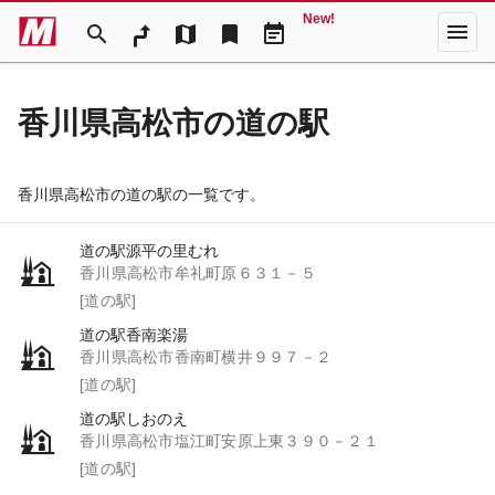
New!
menu
search
map
bookmark
event_note
香川県高松市の道の駅
香川県高松市の道の駅の一覧です。
道の駅源平の里むれ
香川県高松市牟礼町原６３１－５
[道の駅]
道の駅香南楽湯
香川県高松市香南町横井９９７－２
[道の駅]
道の駅しおのえ
香川県高松市塩江町安原上東３９０－２１
[道の駅]