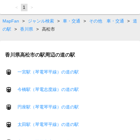
page
You're
1
page
on
page
MapFan
>
ジャンル検索
>
車・交通
>
その他 車・交通
>
道
の駅
>
香川県
>
高松市
香川県高松市の駅周辺の道の駅
一宮駅（琴電琴平線）の道の駅
今橋駅（琴電志度線）の道の駅
円座駅（琴電琴平線）の道の駅
太田駅（琴電琴平線）の道の駅