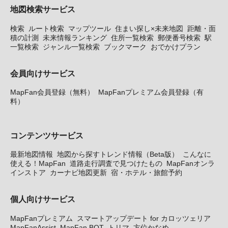
地図検索サービス
検索
ルート検索
マップツール
住まい探し×未来地図
距離・面
積の計測
未来情報ランキング
住所一覧検索
郵便番号検索
駅
一覧検索
ジャンル一覧検索
ブックマーク
おでかけプラン
会員向けサービス
MapFan会員登録（無料）
MapFanプレミアム会員登録（有
料）
コンテンツサービス
最新地図情報
地図から探すトレンド情報（Beta版）
こんなに
使える！MapFan
道路走行調査で見つけたもの
MapFanオンラ
インストア
カーナビ地図更新
宿・ホテル・旅館予約
個人向けサービス
MapFanプレミアム
スマートアップデート for カロッツェリア
MapFanAssist
MapFan BOT
トリマ
方位かなめ