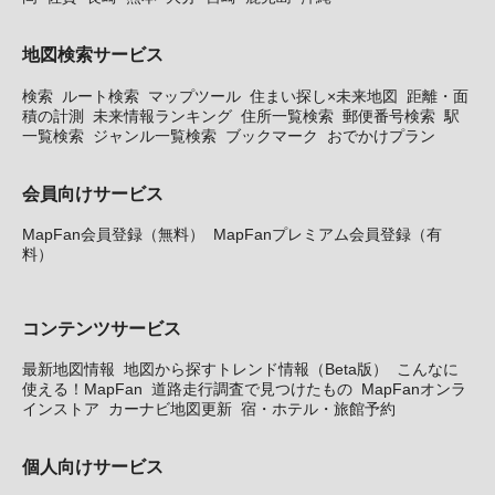
地図検索サービス
検索
ルート検索
マップツール
住まい探し×未来地図
距離・面
積の計測
未来情報ランキング
住所一覧検索
郵便番号検索
駅
一覧検索
ジャンル一覧検索
ブックマーク
おでかけプラン
会員向けサービス
MapFan会員登録（無料）
MapFanプレミアム会員登録（有
料）
コンテンツサービス
最新地図情報
地図から探すトレンド情報（Beta版）
こんなに
使える！MapFan
道路走行調査で見つけたもの
MapFanオンラ
インストア
カーナビ地図更新
宿・ホテル・旅館予約
個人向けサービス