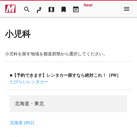
New!
menu
search
map
bookmark
event_note
小児科
小児科を探す地域を都道府県から選択してください。
■【予約できます】レンタカー探すなら絶対これ！［PR］
たびらいレンタカー
北海道・東北
北海道 (852)