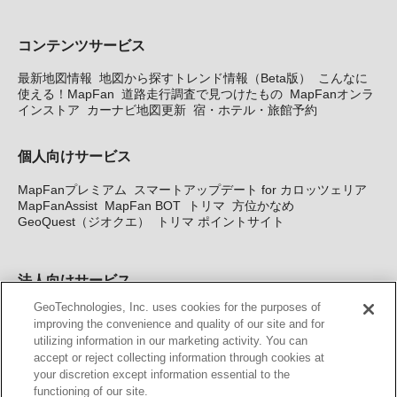
コンテンツサービス
最新地図情報
地図から探すトレンド情報（Beta版）
こんなに
使える！MapFan
道路走行調査で見つけたもの
MapFanオンラ
インストア
カーナビ地図更新
宿・ホテル・旅館予約
個人向けサービス
MapFanプレミアム
スマートアップデート for カロッツェリア
MapFanAssist
MapFan BOT
トリマ
方位かなめ
GeoQuest（ジオクエ）
トリマ ポイントサイト
法人向けサービス
GeoTechnologies, Inc. uses cookies for the purposes of
法人向け地図・位置情報サービス
WEBサイト・システム向け地
improving the convenience and quality of our site and for
図API
Windows PC向け地図開発キット
MapFan DB
住所確認
utilizing information in our marketing activity. You can
サービス
MAP WORLD+
トリマ広告
Geo-Research
スグロ
accept or reject collecting information through cookies at
ジ
your discretion except information essential to the
functioning of our site.