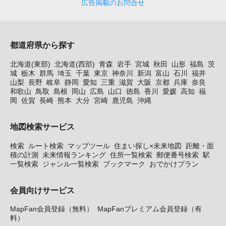
広告掲載のお問合せ
都道府県から探す
北海道(東部)
北海道(西部)
青森
岩手
宮城
秋田
山形
福島
茨
城
栃木
群馬
埼玉
千葉
東京
神奈川
新潟
富山
石川
福井
山梨
長野
岐阜
静岡
愛知
三重
滋賀
大阪
京都
兵庫
奈良
和歌山
鳥取
島根
岡山
広島
山口
徳島
香川
愛媛
高知
福
岡
佐賀
長崎
熊本
大分
宮崎
鹿児島
沖縄
地図検索サービス
検索
ルート検索
マップツール
住まい探し×未来地図
距離・面
積の計測
未来情報ランキング
住所一覧検索
郵便番号検索
駅
一覧検索
ジャンル一覧検索
ブックマーク
おでかけプラン
会員向けサービス
MapFan会員登録（無料）
MapFanプレミアム会員登録（有
料）