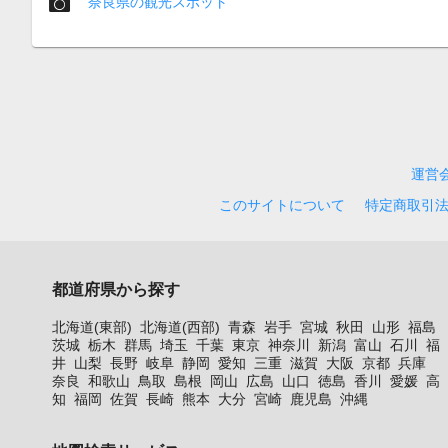
奈良県の観光スポット
運営
このサイトについて
特定商取引
都道府県から探す
北海道(東部)
北海道(西部)
青森
岩手
宮城
秋田
山形
福島
茨城
栃木
群馬
埼玉
千葉
東京
神奈川
新潟
富山
石川
福
井
山梨
長野
岐阜
静岡
愛知
三重
滋賀
大阪
京都
兵庫
奈良
和歌山
鳥取
島根
岡山
広島
山口
徳島
香川
愛媛
高
知
福岡
佐賀
長崎
熊本
大分
宮崎
鹿児島
沖縄