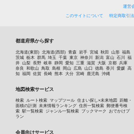
運営
このサイトについて
特定商取引
都道府県から探す
北海道(東部)
北海道(西部)
青森
岩手
宮城
秋田
山形
福島
茨城
栃木
群馬
埼玉
千葉
東京
神奈川
新潟
富山
石川
福
井
山梨
長野
岐阜
静岡
愛知
三重
滋賀
大阪
京都
兵庫
奈良
和歌山
鳥取
島根
岡山
広島
山口
徳島
香川
愛媛
高
知
福岡
佐賀
長崎
熊本
大分
宮崎
鹿児島
沖縄
地図検索サービス
検索
ルート検索
マップツール
住まい探し×未来地図
距離・
面積の計測
未来情報ランキング
住所一覧検索
郵便番号検
索
駅一覧検索
ジャンル一覧検索
ブックマーク
おでかけプ
ラン
会員向けサービス