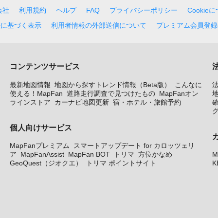
会社
利用規約
ヘルプ
FAQ
プライバシーポリシー
Cookie
法に基づく表示
利用者情報の外部送信について
プレミアム会員登録
コンテンツサービス
最新地図情報
地図から探すトレンド情報（Beta版）
こんなに
使える！MapFan
道路走行調査で見つけたもの
MapFanオン
地
ラインストア
カーナビ地図更新
宿・ホテル・旅館予約
個人向けサービス
MapFanプレミアム
スマートアップデート for カロッツェリ
ア
MapFanAssist
MapFan BOT
トリマ
方位かなめ
M
GeoQuest（ジオクエ）
トリマ ポイントサイト
K