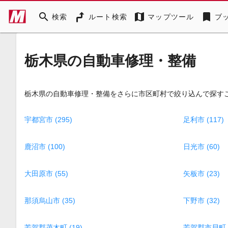
search
map
bookmark
検索
ルート検索
マップツール
ブ
栃木県の自動車修理・整備
栃木県の自動車修理・整備をさらに市区町村で絞り込んで探す
宇都宮市 (295)
足利市 (117)
鹿沼市 (100)
日光市 (60)
大田原市 (55)
矢板市 (23)
那須烏山市 (35)
下野市 (32)
芳賀郡茂木町 (19)
芳賀郡市貝町 (