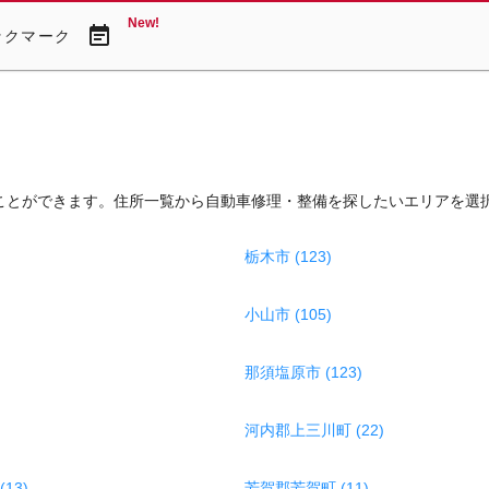
New!
event_note
ックマーク
ことができます。住所一覧から自動車修理・整備を探したいエリアを選
栃木市 (123)
小山市 (105)
那須塩原市 (123)
河内郡上三川町 (22)
13)
芳賀郡芳賀町 (11)