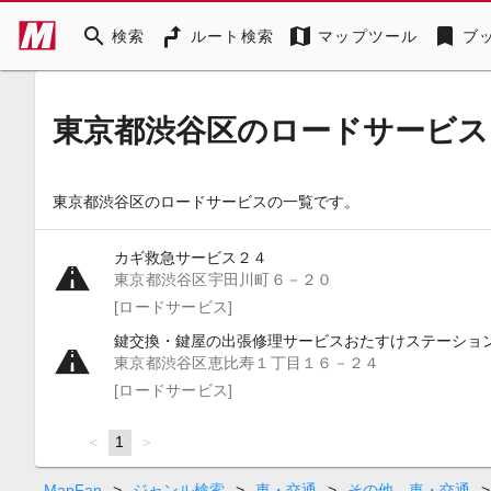
search
map
bookmark
検索
ルート検索
マップツール
ブ
東京都渋谷区のロードサービス
東京都渋谷区のロードサービスの一覧です。
カギ救急サービス２４
東京都渋谷区宇田川町６－２０
[ロードサービス]
鍵交換・鍵屋の出張修理サービスおたすけステーショ
東京都渋谷区恵比寿１丁目１６－２４
[ロードサービス]
page
You're
1
page
on
page
MapFan
>
ジャンル検索
>
車・交通
>
その他 車・交通
>