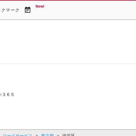
New!
event_note
ックマーク
ン３６５
ロードサービス
>
東京都
>
渋谷区