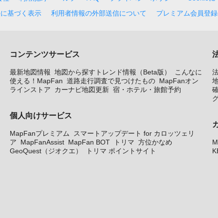
法に基づく表示
利用者情報の外部送信について
プレミアム会員登録
コンテンツサービス
最新地図情報
地図から探すトレンド情報（Beta版）
こんなに
使える！MapFan
道路走行調査で見つけたもの
MapFanオン
地
ラインストア
カーナビ地図更新
宿・ホテル・旅館予約
個人向けサービス
MapFanプレミアム
スマートアップデート for カロッツェリ
ア
MapFanAssist
MapFan BOT
トリマ
方位かなめ
M
GeoQuest（ジオクエ）
トリマ ポイントサイト
K